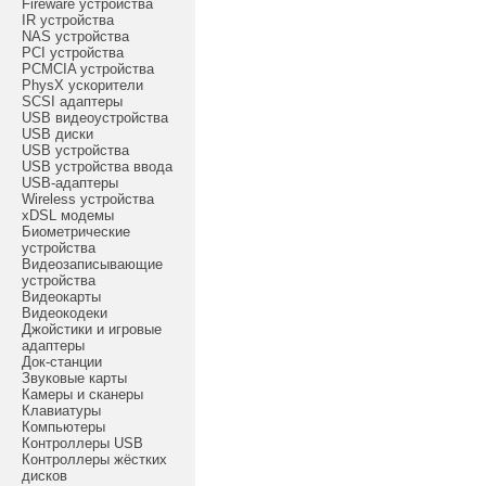
Fireware устройства
IR устройства
NAS устройства
PCI устройства
PCMCIA устройства
PhysX ускорители
SCSI адаптеры
USB видеоустройства
USB диски
USB устройства
USB устройства ввода
USB-адаптеры
Wireless устройства
xDSL модемы
Биометрические
устройства
Видеозаписывающие
устройства
Видеокарты
Видеокодеки
Джойстики и игровые
адаптеры
Док-станции
Звуковые карты
Камеры и сканеры
Клавиатуры
Компьютеры
Контроллеры USB
Контроллеры жёстких
дисков