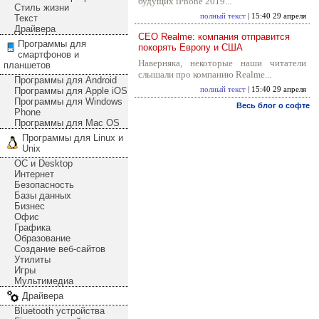
будущих iPhone 2019...
Стиль жизни
полный текст
| 15:40 29 апреля
Текст
Драйвера
CEO Realme: компания отправится
Программы для
покорять Европу и США
смартфонов и
Наверняка, некоторые наши читатели
планшетов
слышали про компанию Realme...
Программы для Android
Программы для Apple iOS
полный текст
| 15:40 29 апреля
Программы для Windows
Весь блог о софте
Phone
Программы для Mac OS
Программы для Linux и
Unix
ОС и Desktop
Интернет
Безопасность
Базы данных
Бизнес
Офис
Графика
Образование
Создание веб-сайтов
Утилиты
Игры
Мультимедиа
Драйвера
Bluetooth устройства