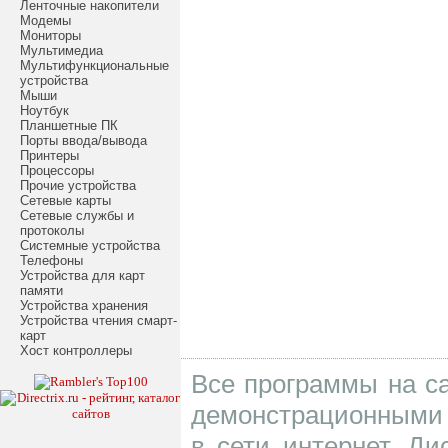
Ленточные накопители
Модемы
Мониторы
Мультимедиа
Мультифункциональные
устройства
Мыши
Ноутбук
Планшетные ПК
Порты ввода/вывода
Принтеры
Процессоры
Прочие устройства
Сетевые карты
Сетевые службы и
протоколы
Системные устройства
Телефоны
Устройства для карт
памяти
Устройства хранения
Устройства чтения смарт-
карт
Хост контроллеры
Все программы на са
демонстрационными 
в сети интернет. Д