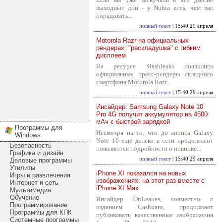
выходные дни - у Nubia есть, чем вас
порадовать...
полный текст
| 15:40 29 апреля
Motorola Razr на официальных
рендерах: "раскладушка" с гибким
дисплеем
На ресурсе Slashleaks появились
официальные пресс-рендеры складного
смартфона Motorola Razr...
полный текст
| 15:40 29 апреля
Инсайдер: Samsung Galaxy Note 10
Pro 4G получит аккумулятор на 4500
мАч с быстрой зарядкой
Программы для
Несмотря на то, что до анонса Galaxy
Windows
Note 10 ещё далеко в сети продолжают
Безопасность
появляются подробности о новинке...
Графика и дизайн
полный текст
| 15:40 29 апреля
Деловые программы
Утилиты
iPhone XI показался на новых
Игры и развлечения
изображениях: на этот раз вместе с
Интернет и сеть
iPhone XI Max
Мультимедиа
Обучение
Инсайдер OnLeakes, совместно с
Программирование
изданием Cashkaro, продолжает
Программы для КПК
публиковать качественные изображения
Системные программы