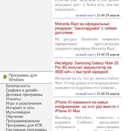
выходные дни - у Nubia есть, чем вас
порадовать...
полный текст
| 15:40 29 апреля
Motorola Razr на официальных
рендерах: "раскладушка" с гибким
дисплеем
На ресурсе Slashleaks появились
официальные пресс-рендеры
складного смартфона Motorola Razr...
полный текст
| 15:40 29 апреля
Инсайдер: Samsung Galaxy Note 10
Pro 4G получит аккумулятор на
4500 мАч с быстрой зарядкой
Программы для
Несмотря на то, что до анонса Galaxy
Windows
Note 10 ещё далеко в сети продолжают
Безопасность
появляются подробности о новинке...
Графика и дизайн
полный текст
| 15:40 29 апреля
Деловые программы
Утилиты
iPhone XI показался на новых
Игры и развлечения
изображениях: на этот раз вместе с
Интернет и сеть
iPhone XI Max
Мультимедиа
Обучение
Инсайдер OnLeakes, совместно с
Программирование
изданием Cashkaro, продолжает
Программы для КПК
публиковать качественные
Системные программы