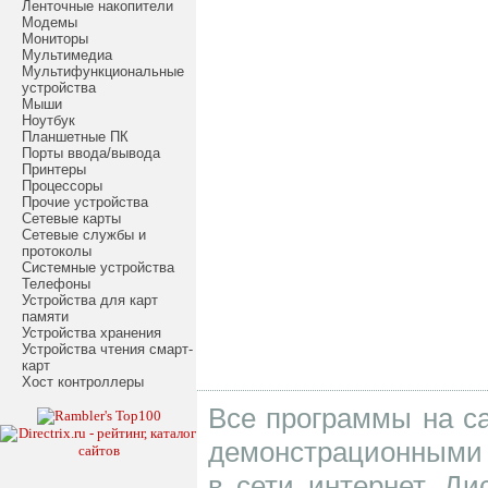
Ленточные накопители
Модемы
Мониторы
Мультимедиа
Мультифункциональные
устройства
Мыши
Ноутбук
Планшетные ПК
Порты ввода/вывода
Принтеры
Процессоры
Прочие устройства
Сетевые карты
Сетевые службы и
протоколы
Системные устройства
Телефоны
Устройства для карт
памяти
Устройства хранения
Устройства чтения смарт-
карт
Хост контроллеры
Все программы на са
демонстрационными 
в сети интернет. Д