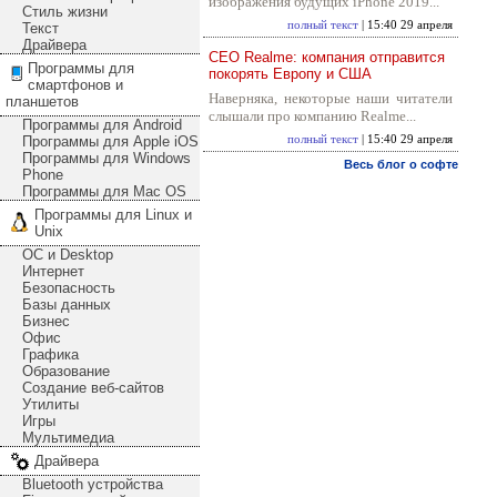
изображения будущих iPhone 2019...
Стиль жизни
полный текст
| 15:40 29 апреля
Текст
Драйвера
CEO Realme: компания отправится
Программы для
покорять Европу и США
смартфонов и
Наверняка, некоторые наши читатели
планшетов
слышали про компанию Realme...
Программы для Android
Программы для Apple iOS
полный текст
| 15:40 29 апреля
Программы для Windows
Весь блог о софте
Phone
Программы для Mac OS
Программы для Linux и
Unix
ОС и Desktop
Интернет
Безопасность
Базы данных
Бизнес
Офис
Графика
Образование
Создание веб-сайтов
Утилиты
Игры
Мультимедиа
Драйвера
Bluetooth устройства