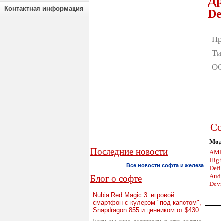
Др
Контактная информация
De
Пр
Ти
ОС
Со
Мод
Последние новости
AM
Hig
Все новости софта и железа
Defi
Aud
Блог о софте
Dev
Nubia Red Magic 3: игровой
смартфон с кулером "под капотом",
Snapdragon 855 и ценником от $430
Если вы уже заскучали в эти долгие