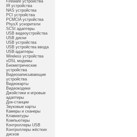
Fireware устройства
IR устройства
NAS устройства
PCI устройства
PCMCIA устройства
PhysX ускорители
SCSI адаптеры
USB видеоустройства
USB диски
USB устройства
USB устройства ввода
USB-адаптеры
Wireless устройства
xDSL модемы
Биометрические
устройства
Видеозаписывающие
устройства
Видеокарты
Видеокодеки
Джойстики и игровые
адаптеры
Док-станции
Звуковые карты
Камеры и сканеры
Клавиатуры
Компьютеры
Контроллеры USB
Контроллеры жёстких
дисков