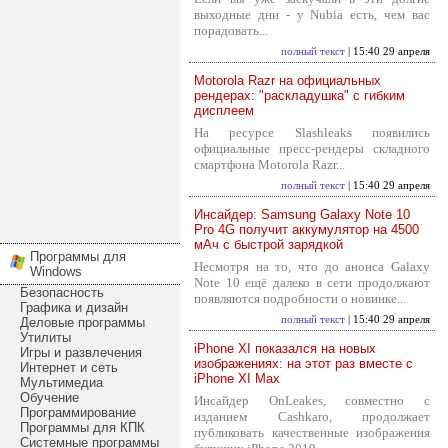
выходные дни - у Nubia есть, чем вас
порадовать...
полный текст
| 15:40 29 апреля
Motorola Razr на официальных
рендерах: "раскладушка" с гибким
дисплеем
На ресурсе Slashleaks появились
официальные пресс-рендеры складного
смартфона Motorola Razr...
полный текст
| 15:40 29 апреля
Инсайдер: Samsung Galaxy Note 10
Pro 4G получит аккумулятор на 4500
мАч с быстрой зарядкой
Программы для
Несмотря на то, что до анонса Galaxy
Windows
Note 10 ещё далеко в сети продолжают
Безопасность
появляются подробности о новинке...
Графика и дизайн
полный текст
| 15:40 29 апреля
Деловые программы
Утилиты
iPhone XI показался на новых
Игры и развлечения
изображениях: на этот раз вместе с
Интернет и сеть
iPhone XI Max
Мультимедиа
Обучение
Инсайдер OnLeakes, совместно с
Программирование
изданием Cashkaro, продолжает
Программы для КПК
публиковать качественные изображения
Системные программы