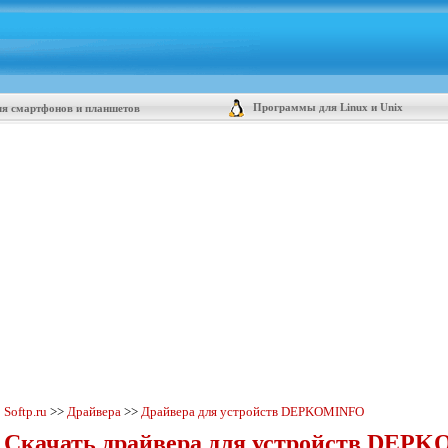
Программы для Linux и Unix
я смартфонов и планшетов
Softp.ru
>>
Драйвера
>>
Драйвера для устройств DEPKOMINFO
Скачать драйвера для устройств DEP