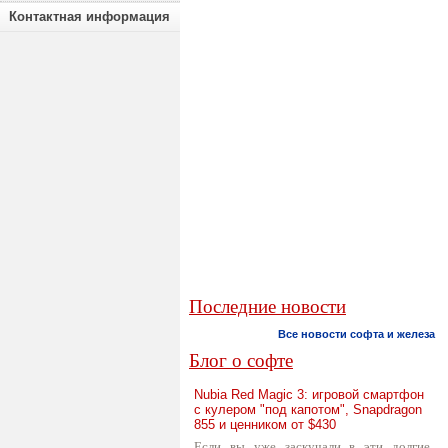
Контактная информация
Последние новости
Все новости софта и железа
Блог о софте
Nubia Red Magic 3: игровой смартфон
с кулером "под капотом", Snapdragon
855 и ценником от $430
Если вы уже заскучали в эти долгие