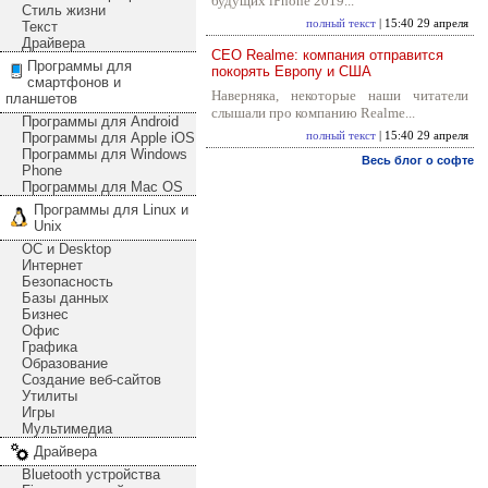
будущих iPhone 2019...
Стиль жизни
полный текст
| 15:40 29 апреля
Текст
Драйвера
CEO Realme: компания отправится
Программы для
покорять Европу и США
смартфонов и
Наверняка, некоторые наши читатели
планшетов
слышали про компанию Realme...
Программы для Android
Программы для Apple iOS
полный текст
| 15:40 29 апреля
Программы для Windows
Весь блог о софте
Phone
Программы для Mac OS
Программы для Linux и
Unix
ОС и Desktop
Интернет
Безопасность
Базы данных
Бизнес
Офис
Графика
Образование
Создание веб-сайтов
Утилиты
Игры
Мультимедиа
Драйвера
Bluetooth устройства