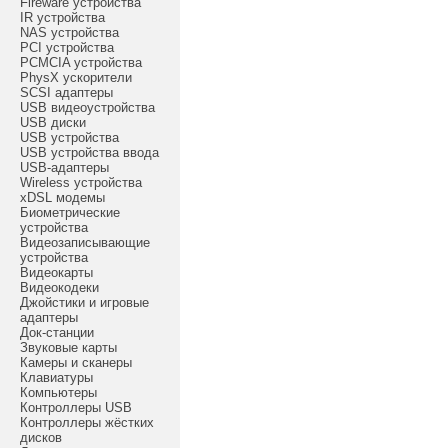
Fireware устройства
IR устройства
NAS устройства
PCI устройства
PCMCIA устройства
PhysX ускорители
SCSI адаптеры
USB видеоустройства
USB диски
USB устройства
USB устройства ввода
USB-адаптеры
Wireless устройства
xDSL модемы
Биометрические
устройства
Видеозаписывающие
устройства
Видеокарты
Видеокодеки
Джойстики и игровые
адаптеры
Док-станции
Звуковые карты
Камеры и сканеры
Клавиатуры
Компьютеры
Контроллеры USB
Контроллеры жёстких
дисков