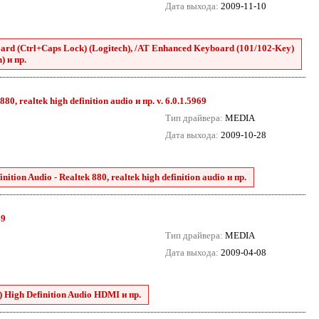
Дата выхода:
2009-11-10
rd (Ctrl+Caps Lock) (Logitech), /AT Enhanced Keyboard (101/102-Key)
) и пр.
0, realtek high definition audio и пр. v. 6.0.1.5969
Тип драйвера:
MEDIA
Дата выхода:
2009-10-28
tion Audio - Realtek 880, realtek high definition audio и пр.
49
Тип драйвера:
MEDIA
Дата выхода:
2009-04-08
 High Definition Audio HDMI и пр.