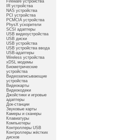
Fireware устройства
IR устройства
NAS устройства
PCI устройства
PCMCIA устройства
PhysX ускорители
SCSI адаптеры
USB видеоустройства
USB диски
USB устройства
USB устройства ввода
USB-адаптеры
Wireless устройства
xDSL модемы
Биометрические
устройства
Видеозаписывающие
устройства
Видеокарты
Видеокодеки
Джойстики и игровые
адаптеры
Док-станции
Звуковые карты
Камеры и сканеры
Клавиатуры
Компьютеры
Контроллеры USB
Контроллеры жёстких
дисков