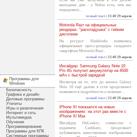
выходные дни - у Nubia есть, чем вас
порадовать...
полный текст
| 15:40 29 апреля
Motorola Razr на официальных
рендерах: "раскладушка" с гибким
дисплеем
На ресурсе Slashleaks появились
официальные пресс-рендеры складного
смартфона Motorola Razr...
полный текст
| 15:40 29 апреля
Инсайдер: Samsung Galaxy Note 10
Pro 4G получит аккумулятор на 4500
мАч с быстрой зарядкой
Программы для
Несмотря на то, что до анонса Galaxy
Windows
Note 10 ещё далеко в сети продолжают
Безопасность
появляются подробности о новинке...
Графика и дизайн
полный текст
| 15:40 29 апреля
Деловые программы
Утилиты
iPhone XI показался на новых
Игры и развлечения
изображениях: на этот раз вместе с
Интернет и сеть
iPhone XI Max
Мультимедиа
Обучение
Инсайдер OnLeakes, совместно с
Программирование
изданием Cashkaro, продолжает
Программы для КПК
публиковать качественные изображения
Системные программы