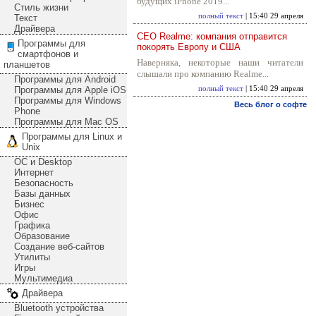
будущих iPhone 2019...
Стиль жизни
полный текст
| 15:40 29 апреля
Текст
Драйвера
CEO Realme: компания отправится
Программы для
покорять Европу и США
смартфонов и
Наверняка, некоторые наши читатели
планшетов
слышали про компанию Realme...
Программы для Android
Программы для Apple iOS
полный текст
| 15:40 29 апреля
Программы для Windows
Весь блог о софте
Phone
Программы для Mac OS
Программы для Linux и
Unix
ОС и Desktop
Интернет
Безопасность
Базы данных
Бизнес
Офис
Графика
Образование
Создание веб-сайтов
Утилиты
Игры
Мультимедиа
Драйвера
Bluetooth устройства