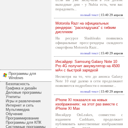
выходные дни - у Nubia есть, чем вас
порадовать...
полный текст
| 15:40 29 апреля
Motorola Razr на официальных
рендерах: "раскладушка" с гибким
дисплеем
На ресурсе Slashleaks появились
официальные пресс-рендеры складного
смартфона Motorola Razr...
полный текст
| 15:40 29 апреля
Инсайдер: Samsung Galaxy Note 10
Pro 4G получит аккумулятор на 4500
мАч с быстрой зарядкой
Программы для
Несмотря на то, что до анонса Galaxy
Windows
Note 10 ещё далеко в сети продолжают
Безопасность
появляются подробности о новинке...
Графика и дизайн
полный текст
| 15:40 29 апреля
Деловые программы
Утилиты
iPhone XI показался на новых
Игры и развлечения
изображениях: на этот раз вместе с
Интернет и сеть
iPhone XI Max
Мультимедиа
Обучение
Инсайдер OnLeakes, совместно с
Программирование
изданием Cashkaro, продолжает
Программы для КПК
публиковать качественные изображения
Системные программы