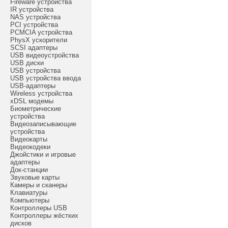
Fireware устройства
IR устройства
NAS устройства
PCI устройства
PCMCIA устройства
PhysX ускорители
SCSI адаптеры
USB видеоустройства
USB диски
USB устройства
USB устройства ввода
USB-адаптеры
Wireless устройства
xDSL модемы
Биометрические
устройства
Видеозаписывающие
устройства
Видеокарты
Видеокодеки
Джойстики и игровые
адаптеры
Док-станции
Звуковые карты
Камеры и сканеры
Клавиатуры
Компьютеры
Контроллеры USB
Контроллеры жёстких
дисков