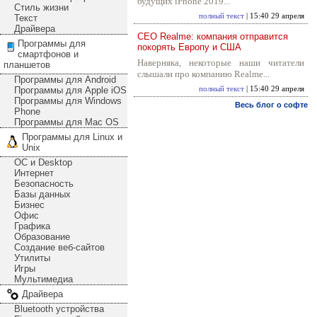
будущих iPhone 2019...
Стиль жизни
полный текст
| 15:40 29 апреля
Текст
Драйвера
CEO Realme: компания отправится
Программы для
покорять Европу и США
смартфонов и
Наверняка, некоторые наши читатели
планшетов
слышали про компанию Realme...
Программы для Android
Программы для Apple iOS
полный текст
| 15:40 29 апреля
Программы для Windows
Весь блог о софте
Phone
Программы для Mac OS
Программы для Linux и
Unix
ОС и Desktop
Интернет
Безопасность
Базы данных
Бизнес
Офис
Графика
Образование
Создание веб-сайтов
Утилиты
Игры
Мультимедиа
Драйвера
Bluetooth устройства