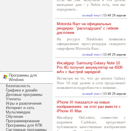
выходные дни - у Nubia есть, чем вас
порадовать...
полный текст
| 15:40 29 апреля
Motorola Razr на официальных
рендерах: "раскладушка" с гибким
дисплеем
На ресурсе Slashleaks появились
официальные пресс-рендеры складного
смартфона Motorola Razr...
полный текст
| 15:40 29 апреля
Инсайдер: Samsung Galaxy Note 10
Pro 4G получит аккумулятор на 4500
мАч с быстрой зарядкой
Программы для
Несмотря на то, что до анонса Galaxy
Windows
Note 10 ещё далеко в сети продолжают
Безопасность
появляются подробности о новинке...
Графика и дизайн
полный текст
| 15:40 29 апреля
Деловые программы
Утилиты
iPhone XI показался на новых
Игры и развлечения
изображениях: на этот раз вместе с
Интернет и сеть
iPhone XI Max
Мультимедиа
Обучение
Инсайдер OnLeakes, совместно с
Программирование
изданием Cashkaro, продолжает
Программы для КПК
публиковать качественные изображения
Системные программы