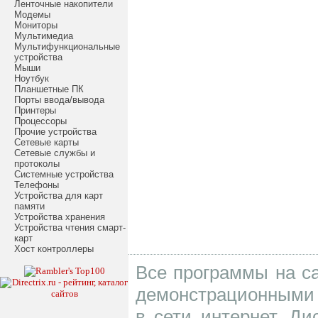
Ленточные накопители
Модемы
Мониторы
Мультимедиа
Мультифункциональные
устройства
Мыши
Ноутбук
Планшетные ПК
Порты ввода/вывода
Принтеры
Процессоры
Прочие устройства
Сетевые карты
Сетевые службы и
протоколы
Системные устройства
Телефоны
Устройства для карт
памяти
Устройства хранения
Устройства чтения смарт-
карт
Хост контроллеры
Все программы на са
демонстрационными 
в сети интернет. Д