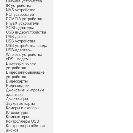
Fireware устройства
IR устройства
NAS устройства
PCI устройства
PCMCIA устройства
PhysX ускорители
SCSI адаптеры
USB видеоустройства
USB диски
USB устройства
USB устройства ввода
USB-адаптеры
Wireless устройства
xDSL модемы
Биометрические
устройства
Видеозаписывающие
устройства
Видеокарты
Видеокодеки
Джойстики и игровые
адаптеры
Док-станции
Звуковые карты
Камеры и сканеры
Клавиатуры
Компьютеры
Контроллеры USB
Контроллеры жёстких
дисков