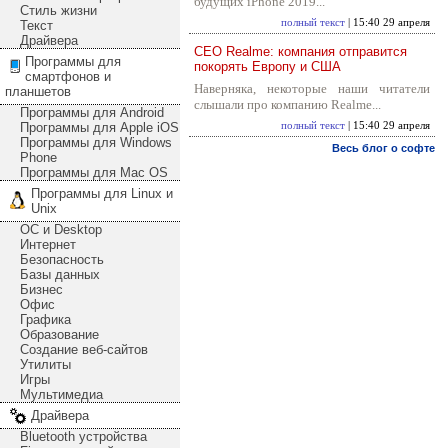
будущих iPhone 2019...
Стиль жизни
полный текст
| 15:40 29 апреля
Текст
Драйвера
CEO Realme: компания отправится
Программы для
покорять Европу и США
смартфонов и
Наверняка, некоторые наши читатели
планшетов
слышали про компанию Realme...
Программы для Android
Программы для Apple iOS
полный текст
| 15:40 29 апреля
Программы для Windows
Весь блог о софте
Phone
Программы для Mac OS
Программы для Linux и
Unix
ОС и Desktop
Интернет
Безопасность
Базы данных
Бизнес
Офис
Графика
Образование
Создание веб-сайтов
Утилиты
Игры
Мультимедиа
Драйвера
Bluetooth устройства