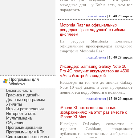
выходные дни - у Nubia есть, чем вас
порадовать...
полный текст
| 15:40 29 апреля
Motorola Razr на официальных
рендерах: "раскладушка" с гибким
дисплеем
На ресурсе Slashleaks появились
официальные пресс-рендеры складного
смартфона Motorola Razr...
полный текст
| 15:40 29 апреля
Инсайдер: Samsung Galaxy Note 10
Pro 4G получит аккумулятор на 4500
мАч с быстрой зарядкой
Программы для
Несмотря на то, что до анонса Galaxy
Windows
Note 10 ещё далеко в сети продолжают
Безопасность
появляются подробности о новинке...
Графика и дизайн
полный текст
| 15:40 29 апреля
Деловые программы
Утилиты
iPhone XI показался на новых
Игры и развлечения
изображениях: на этот раз вместе с
Интернет и сеть
iPhone XI Max
Мультимедиа
Обучение
Инсайдер OnLeakes, совместно с
Программирование
изданием Cashkaro, продолжает
Программы для КПК
публиковать качественные изображения
Системные программы