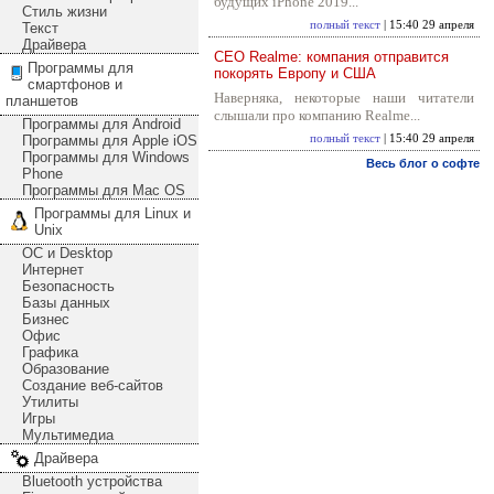
будущих iPhone 2019...
Стиль жизни
полный текст
| 15:40 29 апреля
Текст
Драйвера
CEO Realme: компания отправится
Программы для
покорять Европу и США
смартфонов и
Наверняка, некоторые наши читатели
планшетов
слышали про компанию Realme...
Программы для Android
Программы для Apple iOS
полный текст
| 15:40 29 апреля
Программы для Windows
Весь блог о софте
Phone
Программы для Mac OS
Программы для Linux и
Unix
ОС и Desktop
Интернет
Безопасность
Базы данных
Бизнес
Офис
Графика
Образование
Создание веб-сайтов
Утилиты
Игры
Мультимедиа
Драйвера
Bluetooth устройства