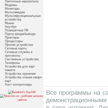
Ленточные накопители
Модемы
Мониторы
Мультимедиа
Мультифункциональные
устройства
Мыши
Ноутбук
Планшетные ПК
Порты ввода/вывода
Принтеры
Процессоры
Прочие устройства
Сетевые карты
Сетевые службы и
протоколы
Системные устройства
Телефоны
Устройства для карт
памяти
Устройства хранения
Устройства чтения смарт-
карт
Хост контроллеры
Все программы на са
демонстрационными 
в сети интернет. Д