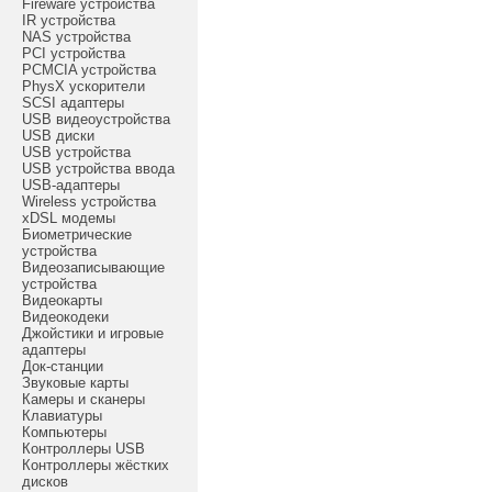
Fireware устройства
IR устройства
NAS устройства
PCI устройства
PCMCIA устройства
PhysX ускорители
SCSI адаптеры
USB видеоустройства
USB диски
USB устройства
USB устройства ввода
USB-адаптеры
Wireless устройства
xDSL модемы
Биометрические
устройства
Видеозаписывающие
устройства
Видеокарты
Видеокодеки
Джойстики и игровые
адаптеры
Док-станции
Звуковые карты
Камеры и сканеры
Клавиатуры
Компьютеры
Контроллеры USB
Контроллеры жёстких
дисков