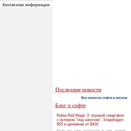
Контактная информация
Последние новости
Все новости софта и железа
Блог о софте
Nubia Red Magic 3: игровой смартфон
с кулером "под капотом", Snapdragon
855 и ценником от $430
Если вы уже заскучали в эти долгие