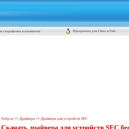
Программы для Linux и Unix
я смартфонов и планшетов
Softp.ru
>>
Драйвера
>>
Драйвера для устройств SEC
Скачать драйвера для устройств SEC бе