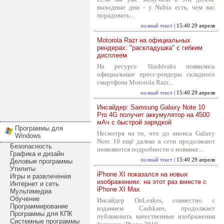
выходные дни - у Nubia есть, чем вас
порадовать...
полный текст
| 15:40 29 апреля
Motorola Razr на официальных
рендерах: "раскладушка" с гибким
дисплеем
На ресурсе Slashleaks появились
официальные пресс-рендеры складного
смартфона Motorola Razr...
полный текст
| 15:40 29 апреля
Инсайдер: Samsung Galaxy Note 10
Pro 4G получит аккумулятор на 4500
мАч с быстрой зарядкой
Программы для
Несмотря на то, что до анонса Galaxy
Windows
Note 10 ещё далеко в сети продолжают
Безопасность
появляются подробности о новинке...
Графика и дизайн
полный текст
| 15:40 29 апреля
Деловые программы
Утилиты
iPhone XI показался на новых
Игры и развлечения
изображениях: на этот раз вместе с
Интернет и сеть
iPhone XI Max
Мультимедиа
Обучение
Инсайдер OnLeakes, совместно с
Программирование
изданием Cashkaro, продолжает
Программы для КПК
публиковать качественные изображения
Системные программы