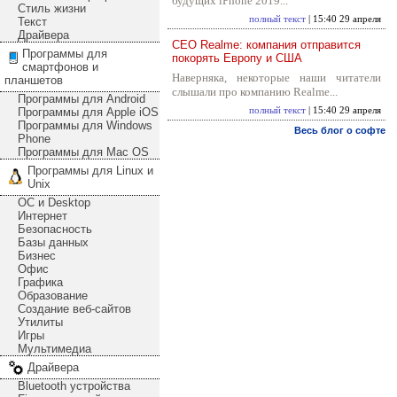
будущих iPhone 2019...
Стиль жизни
полный текст
| 15:40 29 апреля
Текст
Драйвера
CEO Realme: компания отправится
Программы для
покорять Европу и США
смартфонов и
Наверняка, некоторые наши читатели
планшетов
слышали про компанию Realme...
Программы для Android
Программы для Apple iOS
полный текст
| 15:40 29 апреля
Программы для Windows
Весь блог о софте
Phone
Программы для Mac OS
Программы для Linux и
Unix
ОС и Desktop
Интернет
Безопасность
Базы данных
Бизнес
Офис
Графика
Образование
Создание веб-сайтов
Утилиты
Игры
Мультимедиа
Драйвера
Bluetooth устройства