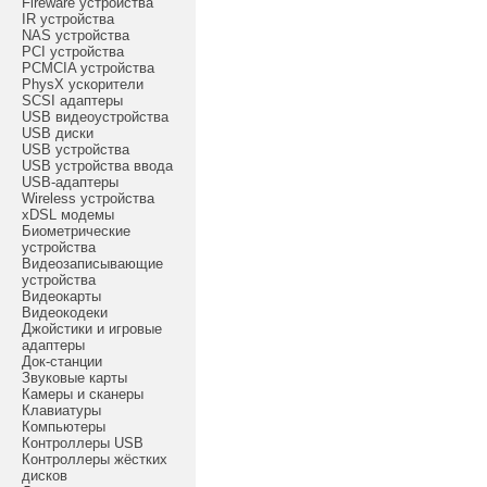
Fireware устройства
IR устройства
NAS устройства
PCI устройства
PCMCIA устройства
PhysX ускорители
SCSI адаптеры
USB видеоустройства
USB диски
USB устройства
USB устройства ввода
USB-адаптеры
Wireless устройства
xDSL модемы
Биометрические
устройства
Видеозаписывающие
устройства
Видеокарты
Видеокодеки
Джойстики и игровые
адаптеры
Док-станции
Звуковые карты
Камеры и сканеры
Клавиатуры
Компьютеры
Контроллеры USB
Контроллеры жёстких
дисков