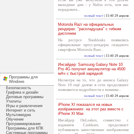
выходные дни - у Nubia есть, чем вас
порадовать...
полный текст
| 15:40 29 апреля
Motorola Razr на официальных
рендерах: "раскладушка" с гибким
дисплеем
На ресурсе Slashleaks появились
официальные пресс-рендеры складного
смартфона Motorola Razr...
полный текст
| 15:40 29 апреля
Инсайдер: Samsung Galaxy Note 10
Pro 4G получит аккумулятор на 4500
мАч с быстрой зарядкой
Программы для
Несмотря на то, что до анонса Galaxy
Windows
Note 10 ещё далеко в сети продолжают
Безопасность
появляются подробности о новинке...
Графика и дизайн
полный текст
| 15:40 29 апреля
Деловые программы
Утилиты
iPhone XI показался на новых
Игры и развлечения
изображениях: на этот раз вместе с
Интернет и сеть
iPhone XI Max
Мультимедиа
Обучение
Инсайдер OnLeakes, совместно с
Программирование
изданием Cashkaro, продолжает
Программы для КПК
публиковать качественные изображения
Системные программы