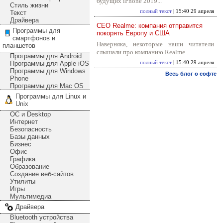
будущих iPhone 2019...
Стиль жизни
полный текст
| 15:40 29 апреля
Текст
Драйвера
CEO Realme: компания отправится
Программы для
покорять Европу и США
смартфонов и
Наверняка, некоторые наши читатели
планшетов
слышали про компанию Realme...
Программы для Android
Программы для Apple iOS
полный текст
| 15:40 29 апреля
Программы для Windows
Весь блог о софте
Phone
Программы для Mac OS
Программы для Linux и
Unix
ОС и Desktop
Интернет
Безопасность
Базы данных
Бизнес
Офис
Графика
Образование
Создание веб-сайтов
Утилиты
Игры
Мультимедиа
Драйвера
Bluetooth устройства