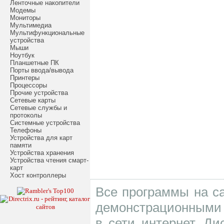
Ленточные накопители
Модемы
Мониторы
Мультимедиа
Мультифункциональные
устройства
Мыши
Ноутбук
Планшетные ПК
Порты ввода/вывода
Принтеры
Процессоры
Прочие устройства
Сетевые карты
Сетевые службы и
протоколы
Системные устройства
Телефоны
Устройства для карт
памяти
Устройства хранения
Устройства чтения смарт-
карт
Хост контроллеры
Все программы на са
демонстрационными 
в сети интернет. Д