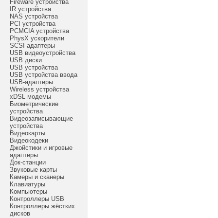
Fireware устройства
IR устройства
NAS устройства
PCI устройства
PCMCIA устройства
PhysX ускорители
SCSI адаптеры
USB видеоустройства
USB диски
USB устройства
USB устройства ввода
USB-адаптеры
Wireless устройства
xDSL модемы
Биометрические
устройства
Видеозаписывающие
устройства
Видеокарты
Видеокодеки
Джойстики и игровые
адаптеры
Док-станции
Звуковые карты
Камеры и сканеры
Клавиатуры
Компьютеры
Контроллеры USB
Контроллеры жёстких
дисков