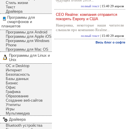
будущих iPhone 2019...
Стиль жизни
полный текст
| 15:40 29 апреля
Текст
Драйвера
CEO Realme: компания отправится
Программы для
покорять Европу и США
смартфонов и
Наверняка, некоторые наши читатели
планшетов
слышали про компанию Realme...
Программы для Android
Программы для Apple iOS
полный текст
| 15:40 29 апреля
Программы для Windows
Весь блог о софте
Phone
Программы для Mac OS
Программы для Linux и
Unix
ОС и Desktop
Интернет
Безопасность
Базы данных
Бизнес
Офис
Графика
Образование
Создание веб-сайтов
Утилиты
Игры
Мультимедиа
Драйвера
Bluetooth устройства