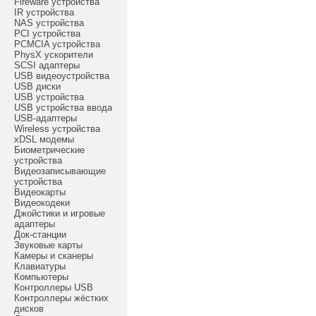
Fireware устройства
IR устройства
NAS устройства
PCI устройства
PCMCIA устройства
PhysX ускорители
SCSI адаптеры
USB видеоустройства
USB диски
USB устройства
USB устройства ввода
USB-адаптеры
Wireless устройства
xDSL модемы
Биометрические
устройства
Видеозаписывающие
устройства
Видеокарты
Видеокодеки
Джойстики и игровые
адаптеры
Док-станции
Звуковые карты
Камеры и сканеры
Клавиатуры
Компьютеры
Контроллеры USB
Контроллеры жёстких
дисков