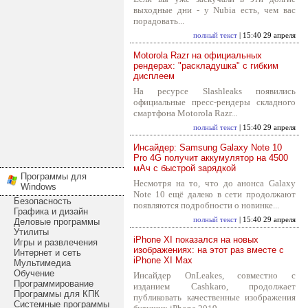
выходные дни - у Nubia есть, чем вас
порадовать...
полный текст
| 15:40 29 апреля
Motorola Razr на официальных
рендерах: "раскладушка" с гибким
дисплеем
На ресурсе Slashleaks появились
официальные пресс-рендеры складного
смартфона Motorola Razr...
полный текст
| 15:40 29 апреля
Инсайдер: Samsung Galaxy Note 10
Pro 4G получит аккумулятор на 4500
мАч с быстрой зарядкой
Программы для
Несмотря на то, что до анонса Galaxy
Windows
Note 10 ещё далеко в сети продолжают
Безопасность
появляются подробности о новинке...
Графика и дизайн
полный текст
| 15:40 29 апреля
Деловые программы
Утилиты
iPhone XI показался на новых
Игры и развлечения
изображениях: на этот раз вместе с
Интернет и сеть
iPhone XI Max
Мультимедиа
Обучение
Инсайдер OnLeakes, совместно с
Программирование
изданием Cashkaro, продолжает
Программы для КПК
публиковать качественные изображения
Системные программы