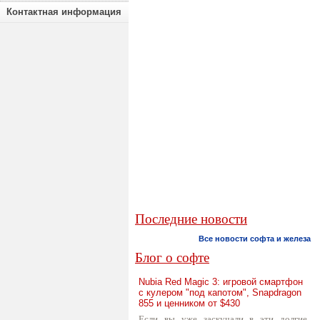
Контактная информация
Последние новости
Все новости софта и железа
Блог о софте
Nubia Red Magic 3: игровой смартфон
с кулером "под капотом", Snapdragon
855 и ценником от $430
Если вы уже заскучали в эти долгие