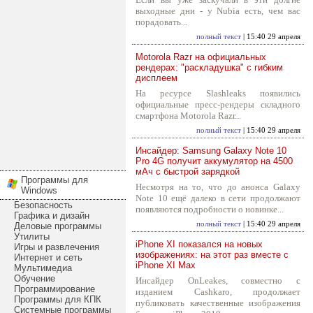
выходные дни - у Nubia есть, чем вас
порадовать...
полный текст
| 15:40 29 апреля
Motorola Razr на официальных
рендерах: "раскладушка" с гибким
дисплеем
На ресурсе Slashleaks появились
официальные пресс-рендеры складного
смартфона Motorola Razr...
полный текст
| 15:40 29 апреля
Инсайдер: Samsung Galaxy Note 10
Pro 4G получит аккумулятор на 4500
мАч с быстрой зарядкой
Программы для
Несмотря на то, что до анонса Galaxy
Windows
Note 10 ещё далеко в сети продолжают
Безопасность
появляются подробности о новинке...
Графика и дизайн
полный текст
| 15:40 29 апреля
Деловые программы
Утилиты
iPhone XI показался на новых
Игры и развлечения
изображениях: на этот раз вместе с
Интернет и сеть
iPhone XI Max
Мультимедиа
Обучение
Инсайдер OnLeakes, совместно с
Программирование
изданием Cashkaro, продолжает
Программы для КПК
публиковать качественные изображения
Системные программы