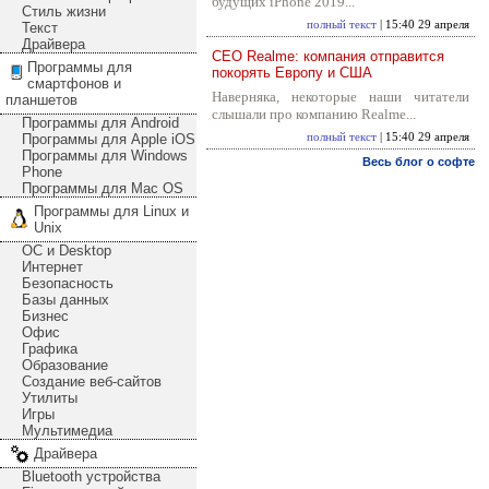
будущих iPhone 2019...
Стиль жизни
полный текст
| 15:40 29 апреля
Текст
Драйвера
CEO Realme: компания отправится
Программы для
покорять Европу и США
смартфонов и
Наверняка, некоторые наши читатели
планшетов
слышали про компанию Realme...
Программы для Android
Программы для Apple iOS
полный текст
| 15:40 29 апреля
Программы для Windows
Весь блог о софте
Phone
Программы для Mac OS
Программы для Linux и
Unix
ОС и Desktop
Интернет
Безопасность
Базы данных
Бизнес
Офис
Графика
Образование
Создание веб-сайтов
Утилиты
Игры
Мультимедиа
Драйвера
Bluetooth устройства