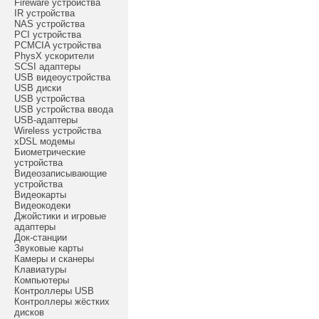
Fireware устройства
IR устройства
NAS устройства
PCI устройства
PCMCIA устройства
PhysX ускорители
SCSI адаптеры
USB видеоустройства
USB диски
USB устройства
USB устройства ввода
USB-адаптеры
Wireless устройства
xDSL модемы
Биометрические
устройства
Видеозаписывающие
устройства
Видеокарты
Видеокодеки
Джойстики и игровые
адаптеры
Док-станции
Звуковые карты
Камеры и сканеры
Клавиатуры
Компьютеры
Контроллеры USB
Контроллеры жёстких
дисков