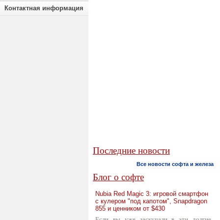
Контактная информация
Последние новости
Все новости софта и железа
Блог о софте
Nubia Red Magic 3: игровой смартфон
с кулером "под капотом", Snapdragon
855 и ценником от $430
Если вы уже заскучали в эти долгие