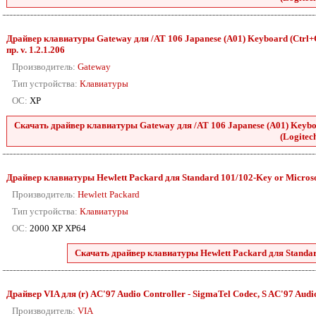
Драйвер клавиатуры Gateway для /AT 106 Japanese (A01) Keyboard (Ctrl+Ca
пр. v. 1.2.1.206
Производитель:
Gateway
Тип устройства:
Клавиатуры
ОС:
XP
Скачать драйвер клавиатуры Gateway для /AT 106 Japanese (A01) Keyboa
(Logitech
Драйвер клавиатуры Hewlett Packard для Standard 101/102-Key or Microsoft
Производитель:
Hewlett Packard
Тип устройства:
Клавиатуры
ОС:
2000 XP XP64
Скачать драйвер клавиатуры Hewlett Packard для Standard
Драйвер VIA для (r) AC'97 Audio Controller - SigmaTel Codec, S AC'97 Audio 
Производитель:
VIA