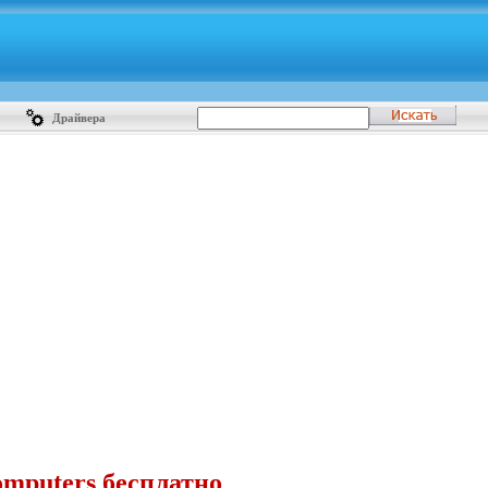
Драйвера
mputers бесплатно