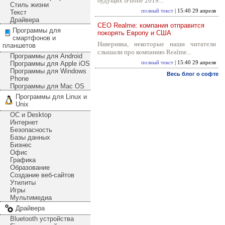
будущих iPhone 2019...
Стиль жизни
полный текст
| 15:40 29 апреля
Текст
Драйвера
CEO Realme: компания отправится
Программы для
покорять Европу и США
смартфонов и
Наверняка, некоторые наши читатели
планшетов
слышали про компанию Realme...
Программы для Android
Программы для Apple iOS
полный текст
| 15:40 29 апреля
Программы для Windows
Весь блог о софте
Phone
Программы для Mac OS
Программы для Linux и
Unix
ОС и Desktop
Интернет
Безопасность
Базы данных
Бизнес
Офис
Графика
Образование
Создание веб-сайтов
Утилиты
Игры
Мультимедиа
Драйвера
Bluetooth устройства