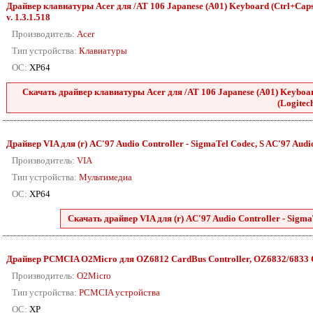
Драйвер клавиатуры Acer для /AT 106 Japanese (A01) Keyboard (Ctrl+Caps L
v. 1.3.1.518
Производитель:
Acer
Тип устройства:
Клавиатуры
ОС:
XP64
Скачать драйвер клавиатуры Acer для /AT 106 Japanese (A01) Keyboard
(Logitech
Драйвер VIA для (r) AC'97 Audio Controller - SigmaTel Codec, S AC'97 Audio 
Производитель:
VIA
Тип устройства:
Мультимедиа
ОС:
XP64
Скачать драйвер VIA для (r) AC'97 Audio Controller - SigmaT
Драйвер PCMCIA O2Micro для OZ6812 CardBus Controller, OZ6832/6833 Car
Производитель:
O2Micro
Тип устройства:
PCMCIA устройства
ОС:
XP