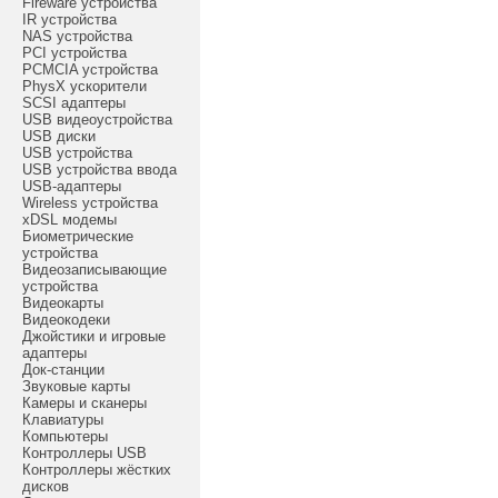
Fireware устройства
IR устройства
NAS устройства
PCI устройства
PCMCIA устройства
PhysX ускорители
SCSI адаптеры
USB видеоустройства
USB диски
USB устройства
USB устройства ввода
USB-адаптеры
Wireless устройства
xDSL модемы
Биометрические
устройства
Видеозаписывающие
устройства
Видеокарты
Видеокодеки
Джойстики и игровые
адаптеры
Док-станции
Звуковые карты
Камеры и сканеры
Клавиатуры
Компьютеры
Контроллеры USB
Контроллеры жёстких
дисков