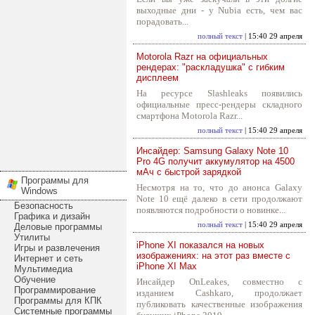
выходные дни - у Nubia есть, чем вас
порадовать...
полный текст
| 15:40 29 апреля
Motorola Razr на официальных
рендерах: "раскладушка" с гибким
дисплеем
На ресурсе Slashleaks появились
официальные пресс-рендеры складного
смартфона Motorola Razr...
полный текст
| 15:40 29 апреля
Инсайдер: Samsung Galaxy Note 10
Pro 4G получит аккумулятор на 4500
мАч с быстрой зарядкой
Программы для
Несмотря на то, что до анонса Galaxy
Windows
Note 10 ещё далеко в сети продолжают
Безопасность
появляются подробности о новинке...
Графика и дизайн
полный текст
| 15:40 29 апреля
Деловые программы
Утилиты
iPhone XI показался на новых
Игры и развлечения
изображениях: на этот раз вместе с
Интернет и сеть
iPhone XI Max
Мультимедиа
Обучение
Инсайдер OnLeakes, совместно с
Программирование
изданием Cashkaro, продолжает
Программы для КПК
публиковать качественные изображения
Системные программы