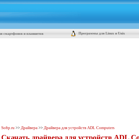
Программы для Linux и Unix
я смартфонов и планшетов
Softp.ru
>>
Драйвера
>>
Драйвера для устройств ADL Computers
Скачать драйвера для устройств ADL Co