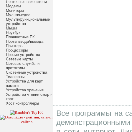
Ленточные накопители
Модемы
Мониторы
Мультимедиа
Мультифункциональные
устройства
Мыши
Ноутбук
Планшетные ПК
Порты ввода/вывода
Принтеры
Процессоры
Прочие устройства
Сетевые карты
Сетевые службы и
протоколы
Системные устройства
Телефоны
Устройства для карт
памяти
Устройства хранения
Устройства чтения смарт-
карт
Хост контроллеры
Все программы на са
демонстрационными 
в сети интернет. Д