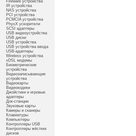
Fireware устройства
IR устройства
NAS устройства
PCI устройства
PCMCIA устройства
PhysX ускорители
SCSI адаптеры
USB видеоустройства
USB диски
USB устройства
USB устройства ввода
USB-адаптеры
Wireless устройства
xDSL модемы
Биометрические
устройства
Видеозаписывающие
устройства
Видеокарты
Видеокодеки
Джойстики и игровые
адаптеры
Док-станции
Звуковые карты
Камеры и сканеры
Клавиатуры
Компьютеры
Контроллеры USB
Контроллеры жёстких
дисков