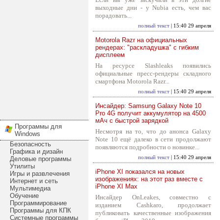
выходные дни - у Nubia есть, чем вас
порадовать...
полный текст
| 15:40 29 апреля
Motorola Razr на официальных
рендерах: "раскладушка" с гибким
дисплеем
На ресурсе Slashleaks появились
официальные пресс-рендеры складного
смартфона Motorola Razr...
полный текст
| 15:40 29 апреля
Инсайдер: Samsung Galaxy Note 10
Pro 4G получит аккумулятор на 4500
мАч с быстрой зарядкой
Программы для
Несмотря на то, что до анонса Galaxy
Windows
Note 10 ещё далеко в сети продолжают
Безопасность
появляются подробности о новинке...
Графика и дизайн
полный текст
| 15:40 29 апреля
Деловые программы
Утилиты
iPhone XI показался на новых
Игры и развлечения
изображениях: на этот раз вместе с
Интернет и сеть
iPhone XI Max
Мультимедиа
Обучение
Инсайдер OnLeakes, совместно с
Программирование
изданием Cashkaro, продолжает
Программы для КПК
публиковать качественные изображения
Системные программы