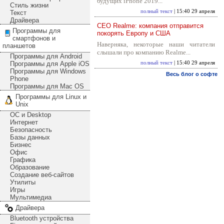
будущих iPhone 2019...
Стиль жизни
полный текст
| 15:40 29 апреля
Текст
Драйвера
CEO Realme: компания отправится
Программы для
покорять Европу и США
смартфонов и
Наверняка, некоторые наши читатели
планшетов
слышали про компанию Realme...
Программы для Android
Программы для Apple iOS
полный текст
| 15:40 29 апреля
Программы для Windows
Весь блог о софте
Phone
Программы для Mac OS
Программы для Linux и
Unix
ОС и Desktop
Интернет
Безопасность
Базы данных
Бизнес
Офис
Графика
Образование
Создание веб-сайтов
Утилиты
Игры
Мультимедиа
Драйвера
Bluetooth устройства