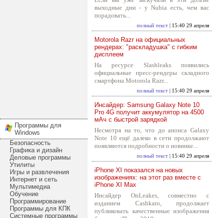
выходные дни - у Nubia есть, чем вас
порадовать...
полный текст
| 15:40 29 апреля
Motorola Razr на официальных
рендерах: "раскладушка" с гибким
дисплеем
На ресурсе Slashleaks появились
официальные пресс-рендеры складного
смартфона Motorola Razr...
полный текст
| 15:40 29 апреля
Инсайдер: Samsung Galaxy Note 10
Pro 4G получит аккумулятор на 4500
мАч с быстрой зарядкой
Программы для
Несмотря на то, что до анонса Galaxy
Windows
Note 10 ещё далеко в сети продолжают
Безопасность
появляются подробности о новинке...
Графика и дизайн
полный текст
| 15:40 29 апреля
Деловые программы
Утилиты
iPhone XI показался на новых
Игры и развлечения
изображениях: на этот раз вместе с
Интернет и сеть
iPhone XI Max
Мультимедиа
Обучение
Инсайдер OnLeakes, совместно с
Программирование
изданием Cashkaro, продолжает
Программы для КПК
публиковать качественные изображения
Системные программы