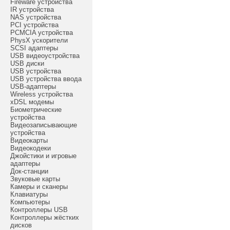
Fireware устройства
IR устройства
NAS устройства
PCI устройства
PCMCIA устройства
PhysX ускорители
SCSI адаптеры
USB видеоустройства
USB диски
USB устройства
USB устройства ввода
USB-адаптеры
Wireless устройства
xDSL модемы
Биометрические
устройства
Видеозаписывающие
устройства
Видеокарты
Видеокодеки
Джойстики и игровые
адаптеры
Док-станции
Звуковые карты
Камеры и сканеры
Клавиатуры
Компьютеры
Контроллеры USB
Контроллеры жёстких
дисков