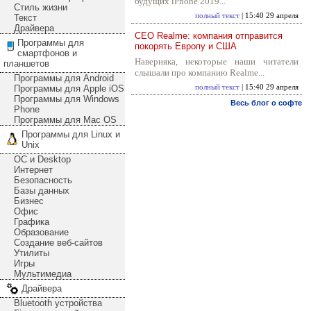
будущих iPhone 2019...
Стиль жизни
полный текст
| 15:40 29 апреля
Текст
Драйвера
CEO Realme: компания отправится
Программы для
покорять Европу и США
смартфонов и
Наверняка, некоторые наши читатели
планшетов
слышали про компанию Realme...
Программы для Android
Программы для Apple iOS
полный текст
| 15:40 29 апреля
Программы для Windows
Весь блог о софте
Phone
Программы для Mac OS
Программы для Linux и
Unix
ОС и Desktop
Интернет
Безопасность
Базы данных
Бизнес
Офис
Графика
Образование
Создание веб-сайтов
Утилиты
Игры
Мультимедиа
Драйвера
Bluetooth устройства