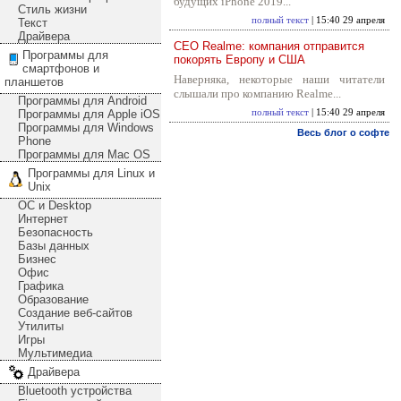
будущих iPhone 2019...
Стиль жизни
полный текст
| 15:40 29 апреля
Текст
Драйвера
CEO Realme: компания отправится
Программы для
покорять Европу и США
смартфонов и
Наверняка, некоторые наши читатели
планшетов
слышали про компанию Realme...
Программы для Android
Программы для Apple iOS
полный текст
| 15:40 29 апреля
Программы для Windows
Весь блог о софте
Phone
Программы для Mac OS
Программы для Linux и
Unix
ОС и Desktop
Интернет
Безопасность
Базы данных
Бизнес
Офис
Графика
Образование
Создание веб-сайтов
Утилиты
Игры
Мультимедиа
Драйвера
Bluetooth устройства