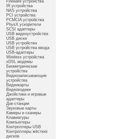
Fireware устройства
IR устройства
NAS устройства
PCI устройства
PCMCIA устройства
PhysX ускорители
SCSI адаптеры
USB видеоустройства
USB диски
USB устройства
USB устройства ввода
USB-адаптеры
Wireless устройства
xDSL модемы
Биометрические
устройства
Видеозаписывающие
устройства
Видеокарты
Видеокодеки
Джойстики и игровые
адаптеры
Док-станции
Звуковые карты
Камеры и сканеры
Клавиатуры
Компьютеры
Контроллеры USB
Контроллеры жёстких
дисков