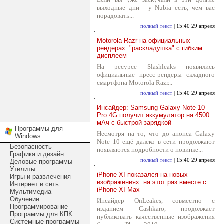
выходные дни - у Nubia есть, чем вас
порадовать...
полный текст
| 15:40 29 апреля
Motorola Razr на официальных
рендерах: "раскладушка" с гибким
дисплеем
На ресурсе Slashleaks появились
официальные пресс-рендеры складного
смартфона Motorola Razr...
полный текст
| 15:40 29 апреля
Инсайдер: Samsung Galaxy Note 10
Pro 4G получит аккумулятор на 4500
мАч с быстрой зарядкой
Программы для
Несмотря на то, что до анонса Galaxy
Windows
Note 10 ещё далеко в сети продолжают
Безопасность
появляются подробности о новинке...
Графика и дизайн
полный текст
| 15:40 29 апреля
Деловые программы
Утилиты
iPhone XI показался на новых
Игры и развлечения
изображениях: на этот раз вместе с
Интернет и сеть
iPhone XI Max
Мультимедиа
Обучение
Инсайдер OnLeakes, совместно с
Программирование
изданием Cashkaro, продолжает
Программы для КПК
публиковать качественные изображения
Системные программы