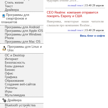
будущих iPhone 2019...
Стиль жизни
полный текст
| 15:40 29 апреля
Текст
Драйвера
CEO Realme: компания отправится
Программы для
покорять Европу и США
смартфонов и
Наверняка, некоторые наши читатели
планшетов
слышали про компанию Realme...
Программы для Android
Программы для Apple iOS
полный текст
| 15:40 29 апреля
Программы для Windows
Весь блог о софте
Phone
Программы для Mac OS
Программы для Linux и
Unix
ОС и Desktop
Интернет
Безопасность
Базы данных
Бизнес
Офис
Графика
Образование
Создание веб-сайтов
Утилиты
Игры
Мультимедиа
Драйвера
Bluetooth устройства