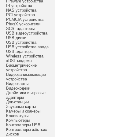
Fireware устройства
IR устройства
NAS устройства
PCI устройства
PCMCIA устройства
PhysX ускорители
SCSI адаптеры
USB видеоустройства
USB диски
USB устройства
USB устройства ввода
USB-адаптеры
Wireless устройства
xDSL модемы
Биометрические
устройства
Видеозаписывающие
устройства
Видеокарты
Видеокодеки
Джойстики и игровые
адаптеры
Док-станции
Звуковые карты
Камеры и сканеры
Клавиатуры
Компьютеры
Контроллеры USB
Контроллеры жёстких
дисков