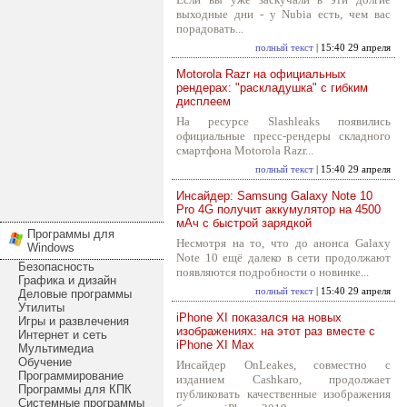
выходные дни - у Nubia есть, чем вас
порадовать...
полный текст
| 15:40 29 апреля
Motorola Razr на официальных
рендерах: "раскладушка" с гибким
дисплеем
На ресурсе Slashleaks появились
официальные пресс-рендеры складного
смартфона Motorola Razr...
полный текст
| 15:40 29 апреля
Инсайдер: Samsung Galaxy Note 10
Pro 4G получит аккумулятор на 4500
мАч с быстрой зарядкой
Программы для
Несмотря на то, что до анонса Galaxy
Windows
Note 10 ещё далеко в сети продолжают
Безопасность
появляются подробности о новинке...
Графика и дизайн
полный текст
| 15:40 29 апреля
Деловые программы
Утилиты
iPhone XI показался на новых
Игры и развлечения
изображениях: на этот раз вместе с
Интернет и сеть
iPhone XI Max
Мультимедиа
Обучение
Инсайдер OnLeakes, совместно с
Программирование
изданием Cashkaro, продолжает
Программы для КПК
публиковать качественные изображения
Системные программы