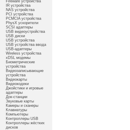
Fireware устройства
IR устройства
NAS устройства
PCI устройства
PCMCIA устройства
PhysX ускорители
SCSI адаптеры
USB видеоустройства
USB диски
USB устройства
USB устройства ввода
USB-адаптеры
Wireless устройства
xDSL модемы
Биометрические
устройства
Видеозаписывающие
устройства
Видеокарты
Видеокодеки
Джойстики и игровые
адаптеры
Док-станции
Звуковые карты
Камеры и сканеры
Клавиатуры
Компьютеры
Контроллеры USB
Контроллеры жёстких
дисков