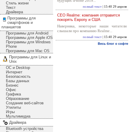
будущих iPhone 2019...
Стиль жизни
полный текст
| 15:40 29 апреля
Текст
Драйвера
CEO Realme: компания отправится
Программы для
покорять Европу и США
смартфонов и
Наверняка, некоторые наши читатели
планшетов
слышали про компанию Realme...
Программы для Android
Программы для Apple iOS
полный текст
| 15:40 29 апреля
Программы для Windows
Весь блог о софте
Phone
Программы для Mac OS
Программы для Linux и
Unix
ОС и Desktop
Интернет
Безопасность
Базы данных
Бизнес
Офис
Графика
Образование
Создание веб-сайтов
Утилиты
Игры
Мультимедиа
Драйвера
Bluetooth устройства