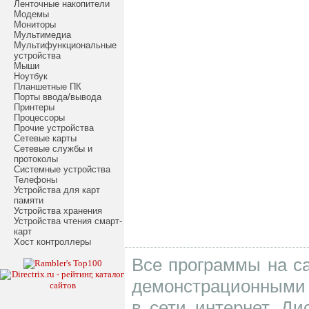
Ленточные накопители
Модемы
Мониторы
Мультимедиа
Мультифункциональные
устройства
Мыши
Ноутбук
Планшетные ПК
Порты ввода/вывода
Принтеры
Процессоры
Прочие устройства
Сетевые карты
Сетевые службы и
протоколы
Системные устройства
Телефоны
Устройства для карт
памяти
Устройства хранения
Устройства чтения смарт-
карт
Хост контроллеры
Все программы на са
демонстрационными 
в сети интернет. Д