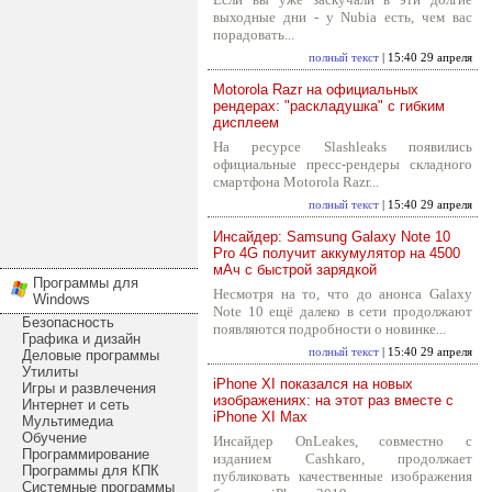
выходные дни - у Nubia есть, чем вас
порадовать...
полный текст
| 15:40 29 апреля
Motorola Razr на официальных
рендерах: "раскладушка" с гибким
дисплеем
На ресурсе Slashleaks появились
официальные пресс-рендеры складного
смартфона Motorola Razr...
полный текст
| 15:40 29 апреля
Инсайдер: Samsung Galaxy Note 10
Pro 4G получит аккумулятор на 4500
мАч с быстрой зарядкой
Программы для
Несмотря на то, что до анонса Galaxy
Windows
Note 10 ещё далеко в сети продолжают
Безопасность
появляются подробности о новинке...
Графика и дизайн
полный текст
| 15:40 29 апреля
Деловые программы
Утилиты
iPhone XI показался на новых
Игры и развлечения
изображениях: на этот раз вместе с
Интернет и сеть
iPhone XI Max
Мультимедиа
Обучение
Инсайдер OnLeakes, совместно с
Программирование
изданием Cashkaro, продолжает
Программы для КПК
публиковать качественные изображения
Системные программы