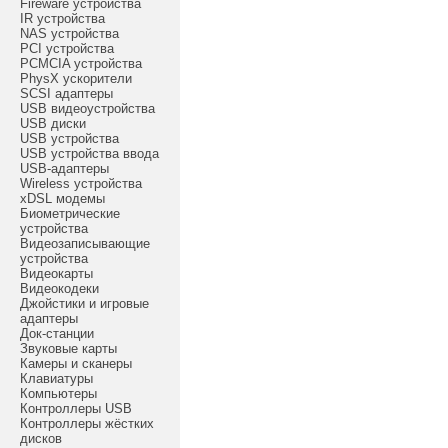
Fireware устройства
IR устройства
NAS устройства
PCI устройства
PCMCIA устройства
PhysX ускорители
SCSI адаптеры
USB видеоустройства
USB диски
USB устройства
USB устройства ввода
USB-адаптеры
Wireless устройства
xDSL модемы
Биометрические
устройства
Видеозаписывающие
устройства
Видеокарты
Видеокодеки
Джойстики и игровые
адаптеры
Док-станции
Звуковые карты
Камеры и сканеры
Клавиатуры
Компьютеры
Контроллеры USB
Контроллеры жёстких
дисков