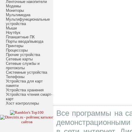
Ленточные накопители
Модемы
Мониторы
Мультимедиа
Мультифункциональные
устройства
Мыши
Ноутбук
Планшетные ПК
Порты ввода/вывода
Принтеры
Процессоры
Прочие устройства
Сетевые карты
Сетевые службы и
протоколы
Системные устройства
Телефоны
Устройства для карт
памяти
Устройства хранения
Устройства чтения смарт-
карт
Хост контроллеры
Все программы на са
демонстрационными 
в сети интернет. Д