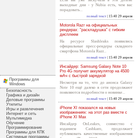
выходные дни - у Nubia есть, чем вас
порадовать...
полный текст
| 15:40 29 апреля
Motorola Razr на официальных
рендерах: "раскладушка" с гибким
дисплеем
На ресурсе Slashleaks появились
официальные пресс-рендеры складного
смартфона Motorola Razr...
полный текст
| 15:40 29 апреля
Инсайдер: Samsung Galaxy Note 10
Pro 4G получит аккумулятор на 4500
мАч с быстрой зарядкой
Программы для
Несмотря на то, что до анонса Galaxy
Windows
Note 10 ещё далеко в сети продолжают
Безопасность
появляются подробности о новинке...
Графика и дизайн
полный текст
| 15:40 29 апреля
Деловые программы
Утилиты
iPhone XI показался на новых
Игры и развлечения
изображениях: на этот раз вместе с
Интернет и сеть
iPhone XI Max
Мультимедиа
Обучение
Инсайдер OnLeakes, совместно с
Программирование
изданием Cashkaro, продолжает
Программы для КПК
публиковать качественные изображения
Системные программы