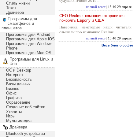
будущих iPhone 2019...
Стиль жизни
полный текст
| 15:40 29 апреля
Текст
Драйвера
CEO Realme: компания отправится
Программы для
покорять Европу и США
смартфонов и
Наверняка, некоторые наши читатели
планшетов
слышали про компанию Realme...
Программы для Android
Программы для Apple iOS
полный текст
| 15:40 29 апреля
Программы для Windows
Весь блог о софте
Phone
Программы для Mac OS
Программы для Linux и
Unix
ОС и Desktop
Интернет
Безопасность
Базы данных
Бизнес
Офис
Графика
Образование
Создание веб-сайтов
Утилиты
Игры
Мультимедиа
Драйвера
Bluetooth устройства