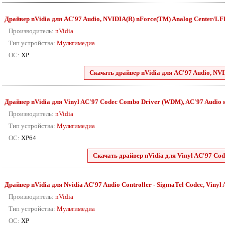
Драйвер nVidia для AC'97 Audio, NVIDIA(R) nForce(TM) Analog Center/LFE 
Производитель:
nVidia
Тип устройства:
Мультимедиа
ОС:
XP
Скачать драйвер nVidia для AC'97 Audio, NVI
Драйвер nVidia для Vinyl AC'97 Codec Combo Driver (WDM), AC'97 Audio и п
Производитель:
nVidia
Тип устройства:
Мультимедиа
ОС:
XP64
Скачать драйвер nVidia для Vinyl AC'97 Cod
Драйвер nVidia для Nvidia AC'97 Audio Controller - SigmaTel Codec, Vinyl
Производитель:
nVidia
Тип устройства:
Мультимедиа
ОС:
XP