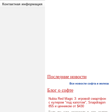
Контактная информация
Последние новости
Все новости софта и железа
Блог о софте
Nubia Red Magic 3: игровой смартфон
с кулером "под капотом", Snapdragon
855 и ценником от $430
Если вы уже заскучали в эти долгие