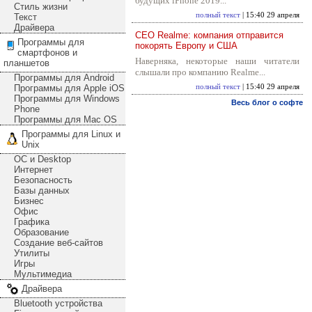
будущих iPhone 2019...
Стиль жизни
полный текст
| 15:40 29 апреля
Текст
Драйвера
CEO Realme: компания отправится
Программы для
покорять Европу и США
смартфонов и
Наверняка, некоторые наши читатели
планшетов
слышали про компанию Realme...
Программы для Android
Программы для Apple iOS
полный текст
| 15:40 29 апреля
Программы для Windows
Весь блог о софте
Phone
Программы для Mac OS
Программы для Linux и
Unix
ОС и Desktop
Интернет
Безопасность
Базы данных
Бизнес
Офис
Графика
Образование
Создание веб-сайтов
Утилиты
Игры
Мультимедиа
Драйвера
Bluetooth устройства