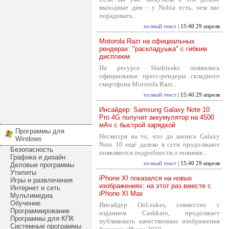
выходные дни - у Nubia есть, чем вас
порадовать...
полный текст
| 15:40 29 апреля
Motorola Razr на официальных
рендерах: "раскладушка" с гибким
дисплеем
На ресурсе Slashleaks появились
официальные пресс-рендеры складного
смартфона Motorola Razr...
полный текст
| 15:40 29 апреля
Инсайдер: Samsung Galaxy Note 10
Pro 4G получит аккумулятор на 4500
мАч с быстрой зарядкой
Программы для
Несмотря на то, что до анонса Galaxy
Windows
Note 10 ещё далеко в сети продолжают
Безопасность
появляются подробности о новинке...
Графика и дизайн
полный текст
| 15:40 29 апреля
Деловые программы
Утилиты
iPhone XI показался на новых
Игры и развлечения
изображениях: на этот раз вместе с
Интернет и сеть
iPhone XI Max
Мультимедиа
Обучение
Инсайдер OnLeakes, совместно с
Программирование
изданием Cashkaro, продолжает
Программы для КПК
публиковать качественные изображения
Системные программы