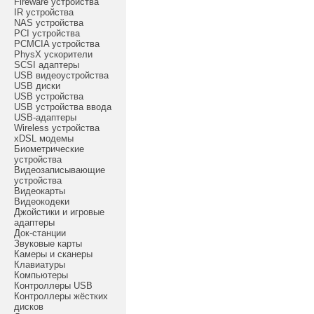
Fireware устройства
IR устройства
NAS устройства
PCI устройства
PCMCIA устройства
PhysX ускорители
SCSI адаптеры
USB видеоустройства
USB диски
USB устройства
USB устройства ввода
USB-адаптеры
Wireless устройства
xDSL модемы
Биометрические
устройства
Видеозаписывающие
устройства
Видеокарты
Видеокодеки
Джойстики и игровые
адаптеры
Док-станции
Звуковые карты
Камеры и сканеры
Клавиатуры
Компьютеры
Контроллеры USB
Контроллеры жёстких
дисков