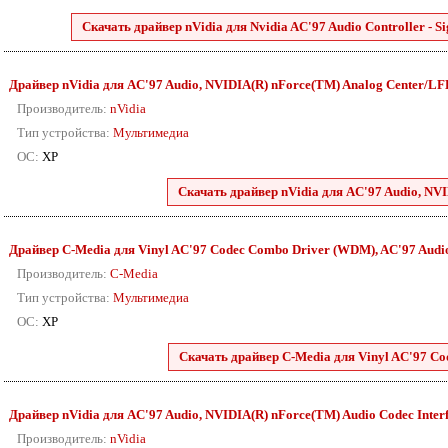
Скачать драйвер nVidia для Nvidia AC'97 Audio Controller - 
Драйвер nVidia для AC'97 Audio, NVIDIA(R) nForce(TM) Analog Center/LFE 
Производитель:
nVidia
Тип устройства:
Мультимедиа
ОС:
XP
Скачать драйвер nVidia для AC'97 Audio, NVI
Драйвер C-Media для Vinyl AC'97 Codec Combo Driver (WDM), AC'97 Audio и
Производитель:
C-Media
Тип устройства:
Мультимедиа
ОС:
XP
Скачать драйвер C-Media для Vinyl AC'97 Co
Драйвер nVidia для AC'97 Audio, NVIDIA(R) nForce(TM) Audio Codec Interfac
Производитель:
nVidia