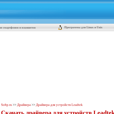
Программы для Linux и Unix
я смартфонов и планшетов
Softp.ru
>>
Драйвера
>>
Драйвера для устройств Leadtek
Скачать драйвера для устройств Leadte