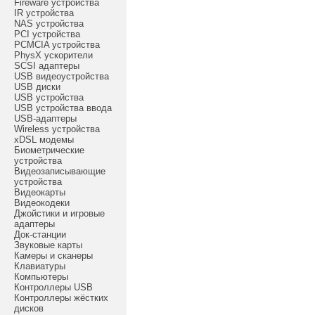
Fireware устройства
IR устройства
NAS устройства
PCI устройства
PCMCIA устройства
PhysX ускорители
SCSI адаптеры
USB видеоустройства
USB диски
USB устройства
USB устройства ввода
USB-адаптеры
Wireless устройства
xDSL модемы
Биометрические
устройства
Видеозаписывающие
устройства
Видеокарты
Видеокодеки
Джойстики и игровые
адаптеры
Док-станции
Звуковые карты
Камеры и сканеры
Клавиатуры
Компьютеры
Контроллеры USB
Контроллеры жёстких
дисков