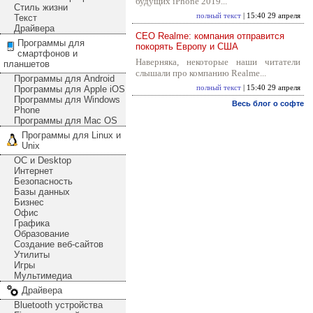
будущих iPhone 2019...
Стиль жизни
полный текст
| 15:40 29 апреля
Текст
Драйвера
CEO Realme: компания отправится
Программы для
покорять Европу и США
смартфонов и
Наверняка, некоторые наши читатели
планшетов
слышали про компанию Realme...
Программы для Android
Программы для Apple iOS
полный текст
| 15:40 29 апреля
Программы для Windows
Весь блог о софте
Phone
Программы для Mac OS
Программы для Linux и
Unix
ОС и Desktop
Интернет
Безопасность
Базы данных
Бизнес
Офис
Графика
Образование
Создание веб-сайтов
Утилиты
Игры
Мультимедиа
Драйвера
Bluetooth устройства