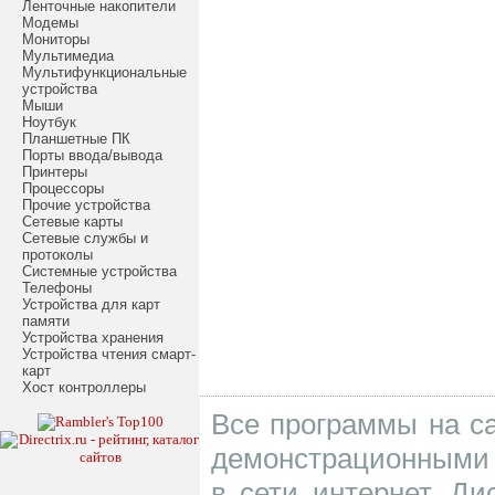
Ленточные накопители
Модемы
Мониторы
Мультимедиа
Мультифункциональные
устройства
Мыши
Ноутбук
Планшетные ПК
Порты ввода/вывода
Принтеры
Процессоры
Прочие устройства
Сетевые карты
Сетевые службы и
протоколы
Системные устройства
Телефоны
Устройства для карт
памяти
Устройства хранения
Устройства чтения смарт-
карт
Хост контроллеры
Все программы на са
демонстрационными 
в сети интернет. Д