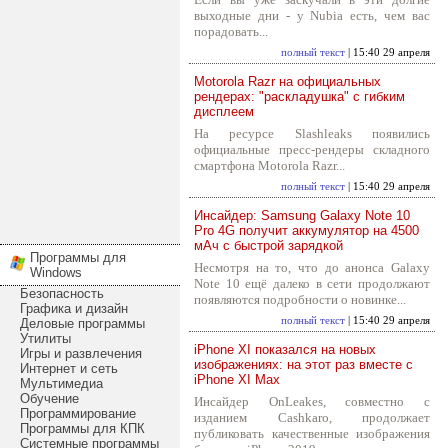
выходные дни - у Nubia есть, чем вас
порадовать...
полный текст
| 15:40 29 апреля
Motorola Razr на официальных
рендерах: "раскладушка" с гибким
дисплеем
На ресурсе Slashleaks появились
официальные пресс-рендеры складного
смартфона Motorola Razr...
полный текст
| 15:40 29 апреля
Инсайдер: Samsung Galaxy Note 10
Pro 4G получит аккумулятор на 4500
мАч с быстрой зарядкой
Программы для
Несмотря на то, что до анонса Galaxy
Windows
Note 10 ещё далеко в сети продолжают
Безопасность
появляются подробности о новинке...
Графика и дизайн
полный текст
| 15:40 29 апреля
Деловые программы
Утилиты
iPhone XI показался на новых
Игры и развлечения
изображениях: на этот раз вместе с
Интернет и сеть
iPhone XI Max
Мультимедиа
Обучение
Инсайдер OnLeakes, совместно с
Программирование
изданием Cashkaro, продолжает
Программы для КПК
публиковать качественные изображения
Системные программы