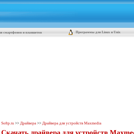
Программы для Linux и Unix
я смартфонов и планшетов
Softp.ru
>>
Драйвера
>>
Драйвера для устройств Maxmedia
Скачать драйвера для устройств Maxme