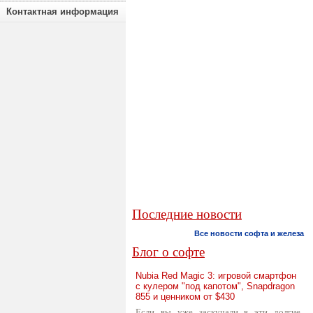
Контактная информация
Последние новости
Все новости софта и железа
Блог о софте
Nubia Red Magic 3: игровой смартфон
с кулером "под капотом", Snapdragon
855 и ценником от $430
Если вы уже заскучали в эти долгие