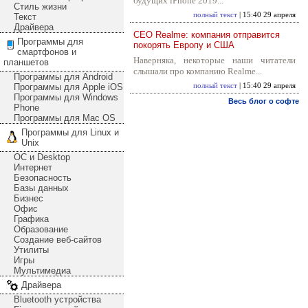
будущих iPhone 2019...
Стиль жизни
полный текст
| 15:40 29 апреля
Текст
Драйвера
CEO Realme: компания отправится
Программы для
покорять Европу и США
смартфонов и
Наверняка, некоторые наши читатели
планшетов
слышали про компанию Realme...
Программы для Android
Программы для Apple iOS
полный текст
| 15:40 29 апреля
Программы для Windows
Весь блог о софте
Phone
Программы для Mac OS
Программы для Linux и
Unix
ОС и Desktop
Интернет
Безопасность
Базы данных
Бизнес
Офис
Графика
Образование
Создание веб-сайтов
Утилиты
Игры
Мультимедиа
Драйвера
Bluetooth устройства