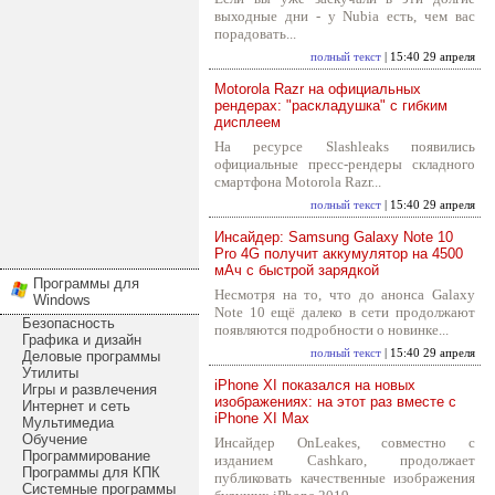
выходные дни - у Nubia есть, чем вас
порадовать...
полный текст
| 15:40 29 апреля
Motorola Razr на официальных
рендерах: "раскладушка" с гибким
дисплеем
На ресурсе Slashleaks появились
официальные пресс-рендеры складного
смартфона Motorola Razr...
полный текст
| 15:40 29 апреля
Инсайдер: Samsung Galaxy Note 10
Pro 4G получит аккумулятор на 4500
мАч с быстрой зарядкой
Программы для
Несмотря на то, что до анонса Galaxy
Windows
Note 10 ещё далеко в сети продолжают
Безопасность
появляются подробности о новинке...
Графика и дизайн
полный текст
| 15:40 29 апреля
Деловые программы
Утилиты
iPhone XI показался на новых
Игры и развлечения
изображениях: на этот раз вместе с
Интернет и сеть
iPhone XI Max
Мультимедиа
Обучение
Инсайдер OnLeakes, совместно с
Программирование
изданием Cashkaro, продолжает
Программы для КПК
публиковать качественные изображения
Системные программы