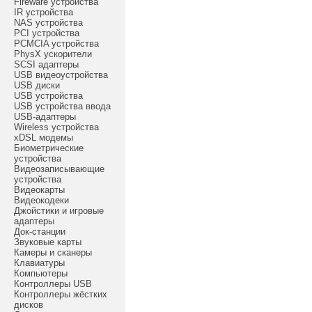
Fireware устройства
IR устройства
NAS устройства
PCI устройства
PCMCIA устройства
PhysX ускорители
SCSI адаптеры
USB видеоустройства
USB диски
USB устройства
USB устройства ввода
USB-адаптеры
Wireless устройства
xDSL модемы
Биометрические
устройства
Видеозаписывающие
устройства
Видеокарты
Видеокодеки
Джойстики и игровые
адаптеры
Док-станции
Звуковые карты
Камеры и сканеры
Клавиатуры
Компьютеры
Контроллеры USB
Контроллеры жёстких
дисков