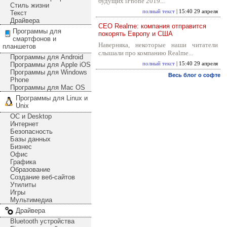
будущих iPhone 2019...
Стиль жизни
полный текст
| 15:40 29 апреля
Текст
Драйвера
CEO Realme: компания отправится
Программы для
покорять Европу и США
смартфонов и
Наверняка, некоторые наши читатели
планшетов
слышали про компанию Realme...
Программы для Android
Программы для Apple iOS
полный текст
| 15:40 29 апреля
Программы для Windows
Весь блог о софте
Phone
Программы для Mac OS
Программы для Linux и
Unix
ОС и Desktop
Интернет
Безопасность
Базы данных
Бизнес
Офис
Графика
Образование
Создание веб-сайтов
Утилиты
Игры
Мультимедиа
Драйвера
Bluetooth устройства