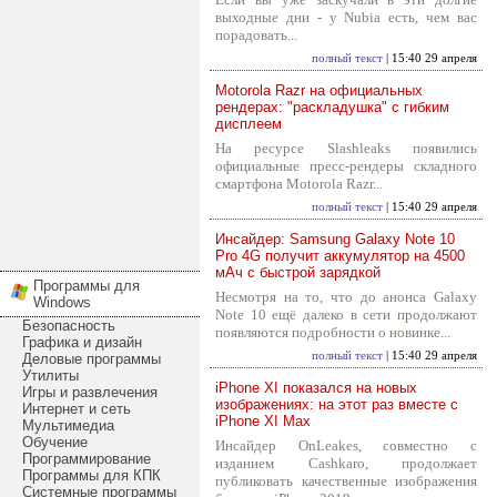
выходные дни - у Nubia есть, чем вас
порадовать...
полный текст
| 15:40 29 апреля
Motorola Razr на официальных
рендерах: "раскладушка" с гибким
дисплеем
На ресурсе Slashleaks появились
официальные пресс-рендеры складного
смартфона Motorola Razr...
полный текст
| 15:40 29 апреля
Инсайдер: Samsung Galaxy Note 10
Pro 4G получит аккумулятор на 4500
мАч с быстрой зарядкой
Программы для
Несмотря на то, что до анонса Galaxy
Windows
Note 10 ещё далеко в сети продолжают
Безопасность
появляются подробности о новинке...
Графика и дизайн
полный текст
| 15:40 29 апреля
Деловые программы
Утилиты
iPhone XI показался на новых
Игры и развлечения
изображениях: на этот раз вместе с
Интернет и сеть
iPhone XI Max
Мультимедиа
Обучение
Инсайдер OnLeakes, совместно с
Программирование
изданием Cashkaro, продолжает
Программы для КПК
публиковать качественные изображения
Системные программы