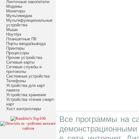
Ленточные накопители
Модемы
Мониторы
Мультимедиа
Мультифункциональные
устройства
Мыши
Ноутбук
Планшетные ПК
Порты ввода/вывода
Принтеры
Процессоры
Прочие устройства
Сетевые карты
Сетевые службы и
протоколы
Системные устройства
Телефоны
Устройства для карт
памяти
Устройства хранения
Устройства чтения смарт-
карт
Хост контроллеры
Все программы на са
демонстрационными 
в сети интернет. Д