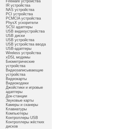
Fireware устройства
IR устройства
NAS устройства
PCI устройства
PCMCIA устройства
PhysX ускорители
SCSI адаптеры
USB видеоустройства
USB диски
USB устройства
USB устройства ввода
USB-адаптеры
Wireless устройства
xDSL модемы
Биометрические
устройства
Видеозаписывающие
устройства
Видеокарты
Видеокодеки
Джойстики и игровые
адаптеры
Док-станции
Звуковые карты
Камеры и сканеры
Клавиатуры
Компьютеры
Контроллеры USB
Контроллеры жёстких
дисков