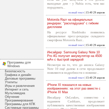
выходные дни - у Nubia есть, чем вас
порадовать...
полный текст
| 15:40 29 апреля
Motorola Razr на официальных
рендерах: "раскладушка" с гибким
дисплеем
На ресурсе Slashleaks появились
официальные пресс-рендеры складного
смартфона Motorola Razr...
полный текст
| 15:40 29 апреля
Инсайдер: Samsung Galaxy Note 10
Pro 4G получит аккумулятор на 4500
мАч с быстрой зарядкой
Программы для
Несмотря на то, что до анонса Galaxy
Windows
Note 10 ещё далеко в сети продолжают
Безопасность
появляются подробности о новинке...
Графика и дизайн
полный текст
| 15:40 29 апреля
Деловые программы
Утилиты
iPhone XI показался на новых
Игры и развлечения
изображениях: на этот раз вместе с
Интернет и сеть
iPhone XI Max
Мультимедиа
Обучение
Инсайдер OnLeakes, совместно с
Программирование
изданием Cashkaro, продолжает
Программы для КПК
публиковать качественные изображения
Системные программы