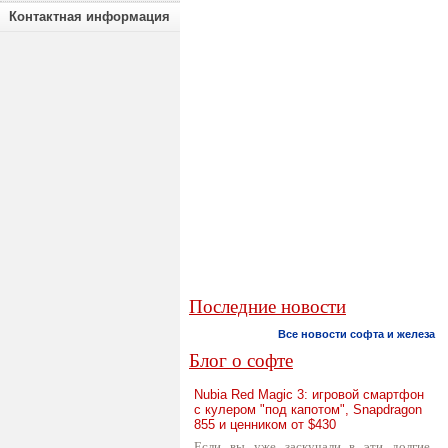
Контактная информация
Последние новости
Все новости софта и железа
Блог о софте
Nubia Red Magic 3: игровой смартфон
с кулером "под капотом", Snapdragon
855 и ценником от $430
Если вы уже заскучали в эти долгие