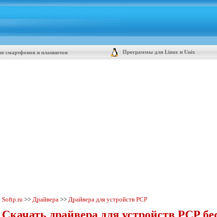
Программы для Linux и Unix
я смартфонов и планшетов
Softp.ru
>>
Драйвера
>>
Драйвера для устройств PCP
Скачать драйвера для устройств PCP бе