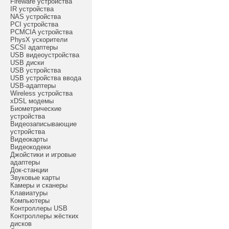
Fireware устройства
IR устройства
NAS устройства
PCI устройства
PCMCIA устройства
PhysX ускорители
SCSI адаптеры
USB видеоустройства
USB диски
USB устройства
USB устройства ввода
USB-адаптеры
Wireless устройства
xDSL модемы
Биометрические
устройства
Видеозаписывающие
устройства
Видеокарты
Видеокодеки
Джойстики и игровые
адаптеры
Док-станции
Звуковые карты
Камеры и сканеры
Клавиатуры
Компьютеры
Контроллеры USB
Контроллеры жёстких
дисков