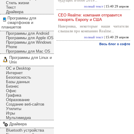
будущих iPhone 2019...
Стиль жизни
полный текст
| 15:40 29 апреля
Текст
Драйвера
CEO Realme: компания отправится
Программы для
покорять Европу и США
смартфонов и
Наверняка, некоторые наши читатели
планшетов
слышали про компанию Realme...
Программы для Android
Программы для Apple iOS
полный текст
| 15:40 29 апреля
Программы для Windows
Весь блог о софте
Phone
Программы для Mac OS
Программы для Linux и
Unix
ОС и Desktop
Интернет
Безопасность
Базы данных
Бизнес
Офис
Графика
Образование
Создание веб-сайтов
Утилиты
Игры
Мультимедиа
Драйвера
Bluetooth устройства