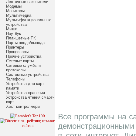
Ленточные накопители
Модемы
Мониторы
Мультимедиа
Мультифункциональные
устройства
Мыши
Ноутбук
Планшетные ПК
Порты ввода/вывода
Принтеры
Процессоры
Прочие устройства
Сетевые карты
Сетевые службы и
протоколы
Системные устройства
Телефоны
Устройства для карт
памяти
Устройства хранения
Устройства чтения смарт-
карт
Хост контроллеры
Все программы на са
демонстрационными 
в сети интернет. Д