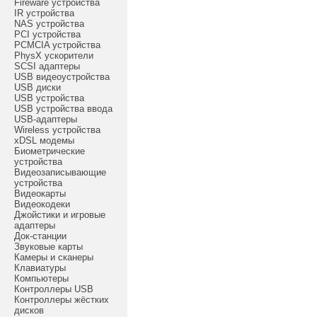
Fireware устройства
IR устройства
NAS устройства
PCI устройства
PCMCIA устройства
PhysX ускорители
SCSI адаптеры
USB видеоустройства
USB диски
USB устройства
USB устройства ввода
USB-адаптеры
Wireless устройства
xDSL модемы
Биометрические
устройства
Видеозаписывающие
устройства
Видеокарты
Видеокодеки
Джойстики и игровые
адаптеры
Док-станции
Звуковые карты
Камеры и сканеры
Клавиатуры
Компьютеры
Контроллеры USB
Контроллеры жёстких
дисков