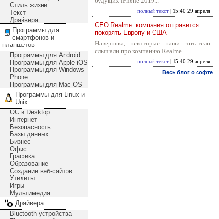
будущих iPhone 2019...
Стиль жизни
полный текст
| 15:40 29 апреля
Текст
Драйвера
CEO Realme: компания отправится
Программы для
покорять Европу и США
смартфонов и
Наверняка, некоторые наши читатели
планшетов
слышали про компанию Realme...
Программы для Android
Программы для Apple iOS
полный текст
| 15:40 29 апреля
Программы для Windows
Весь блог о софте
Phone
Программы для Mac OS
Программы для Linux и
Unix
ОС и Desktop
Интернет
Безопасность
Базы данных
Бизнес
Офис
Графика
Образование
Создание веб-сайтов
Утилиты
Игры
Мультимедиа
Драйвера
Bluetooth устройства