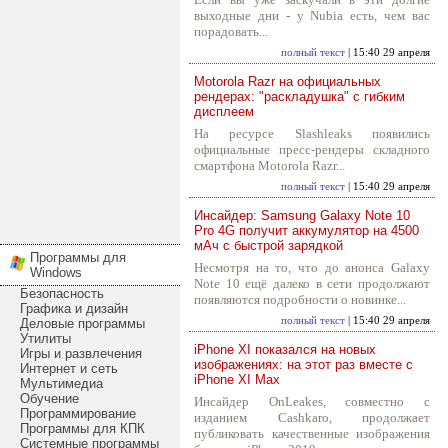
выходные дни - у Nubia есть, чем вас
порадовать...
полный текст
| 15:40 29 апреля
Motorola Razr на официальных
рендерах: "раскладушка" с гибким
дисплеем
На ресурсе Slashleaks появились
официальные пресс-рендеры складного
смартфона Motorola Razr...
полный текст
| 15:40 29 апреля
Инсайдер: Samsung Galaxy Note 10
Pro 4G получит аккумулятор на 4500
мАч с быстрой зарядкой
Программы для
Несмотря на то, что до анонса Galaxy
Windows
Note 10 ещё далеко в сети продолжают
Безопасность
появляются подробности о новинке...
Графика и дизайн
полный текст
| 15:40 29 апреля
Деловые программы
Утилиты
iPhone XI показался на новых
Игры и развлечения
изображениях: на этот раз вместе с
Интернет и сеть
iPhone XI Max
Мультимедиа
Обучение
Инсайдер OnLeakes, совместно с
Программирование
изданием Cashkaro, продолжает
Программы для КПК
публиковать качественные изображения
Системные программы