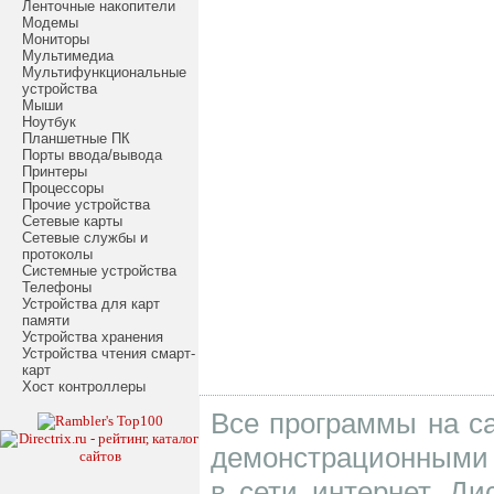
Ленточные накопители
Модемы
Мониторы
Мультимедиа
Мультифункциональные
устройства
Мыши
Ноутбук
Планшетные ПК
Порты ввода/вывода
Принтеры
Процессоры
Прочие устройства
Сетевые карты
Сетевые службы и
протоколы
Системные устройства
Телефоны
Устройства для карт
памяти
Устройства хранения
Устройства чтения смарт-
карт
Хост контроллеры
Все программы на са
демонстрационными 
в сети интернет. Д