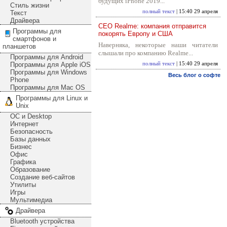
будущих iPhone 2019...
Стиль жизни
полный текст
| 15:40 29 апреля
Текст
Драйвера
CEO Realme: компания отправится
Программы для
покорять Европу и США
смартфонов и
Наверняка, некоторые наши читатели
планшетов
слышали про компанию Realme...
Программы для Android
Программы для Apple iOS
полный текст
| 15:40 29 апреля
Программы для Windows
Весь блог о софте
Phone
Программы для Mac OS
Программы для Linux и
Unix
ОС и Desktop
Интернет
Безопасность
Базы данных
Бизнес
Офис
Графика
Образование
Создание веб-сайтов
Утилиты
Игры
Мультимедиа
Драйвера
Bluetooth устройства