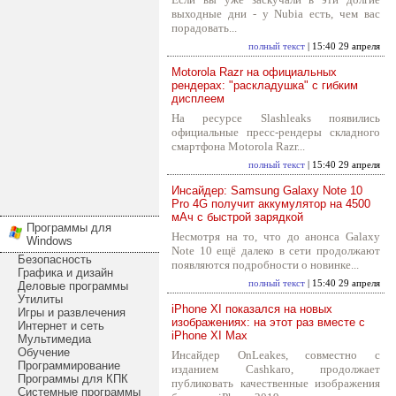
выходные дни - у Nubia есть, чем вас
порадовать...
полный текст
| 15:40 29 апреля
Motorola Razr на официальных
рендерах: "раскладушка" с гибким
дисплеем
На ресурсе Slashleaks появились
официальные пресс-рендеры складного
смартфона Motorola Razr...
полный текст
| 15:40 29 апреля
Инсайдер: Samsung Galaxy Note 10
Pro 4G получит аккумулятор на 4500
мАч с быстрой зарядкой
Программы для
Несмотря на то, что до анонса Galaxy
Windows
Note 10 ещё далеко в сети продолжают
Безопасность
появляются подробности о новинке...
Графика и дизайн
полный текст
| 15:40 29 апреля
Деловые программы
Утилиты
iPhone XI показался на новых
Игры и развлечения
изображениях: на этот раз вместе с
Интернет и сеть
iPhone XI Max
Мультимедиа
Обучение
Инсайдер OnLeakes, совместно с
Программирование
изданием Cashkaro, продолжает
Программы для КПК
публиковать качественные изображения
Системные программы