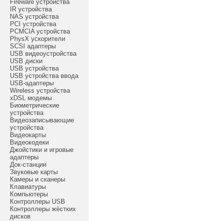
Fireware устройства
IR устройства
NAS устройства
PCI устройства
PCMCIA устройства
PhysX ускорители
SCSI адаптеры
USB видеоустройства
USB диски
USB устройства
USB устройства ввода
USB-адаптеры
Wireless устройства
xDSL модемы
Биометрические
устройства
Видеозаписывающие
устройства
Видеокарты
Видеокодеки
Джойстики и игровые
адаптеры
Док-станции
Звуковые карты
Камеры и сканеры
Клавиатуры
Компьютеры
Контроллеры USB
Контроллеры жёстких
дисков