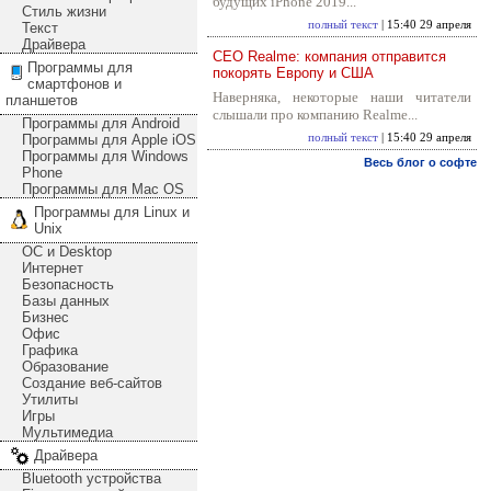
будущих iPhone 2019...
Стиль жизни
полный текст
| 15:40 29 апреля
Текст
Драйвера
CEO Realme: компания отправится
Программы для
покорять Европу и США
смартфонов и
Наверняка, некоторые наши читатели
планшетов
слышали про компанию Realme...
Программы для Android
Программы для Apple iOS
полный текст
| 15:40 29 апреля
Программы для Windows
Весь блог о софте
Phone
Программы для Mac OS
Программы для Linux и
Unix
ОС и Desktop
Интернет
Безопасность
Базы данных
Бизнес
Офис
Графика
Образование
Создание веб-сайтов
Утилиты
Игры
Мультимедиа
Драйвера
Bluetooth устройства