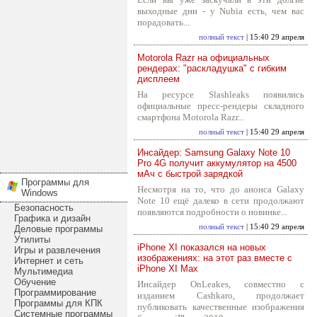
выходные дни - у Nubia есть, чем вас
порадовать...
полный текст
| 15:40 29 апреля
Motorola Razr на официальных
рендерах: "раскладушка" с гибким
дисплеем
На ресурсе Slashleaks появились
официальные пресс-рендеры складного
смартфона Motorola Razr...
полный текст
| 15:40 29 апреля
Инсайдер: Samsung Galaxy Note 10
Pro 4G получит аккумулятор на 4500
мАч с быстрой зарядкой
Программы для
Несмотря на то, что до анонса Galaxy
Windows
Note 10 ещё далеко в сети продолжают
Безопасность
появляются подробности о новинке...
Графика и дизайн
полный текст
| 15:40 29 апреля
Деловые программы
Утилиты
iPhone XI показался на новых
Игры и развлечения
изображениях: на этот раз вместе с
Интернет и сеть
iPhone XI Max
Мультимедиа
Обучение
Инсайдер OnLeakes, совместно с
Программирование
изданием Cashkaro, продолжает
Программы для КПК
публиковать качественные изображения
Системные программы