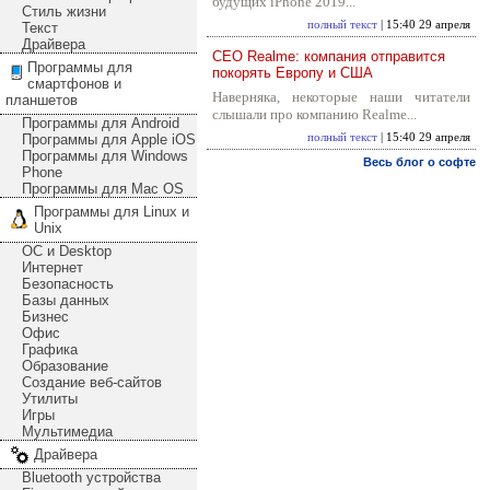
будущих iPhone 2019...
Стиль жизни
полный текст
| 15:40 29 апреля
Текст
Драйвера
CEO Realme: компания отправится
Программы для
покорять Европу и США
смартфонов и
Наверняка, некоторые наши читатели
планшетов
слышали про компанию Realme...
Программы для Android
Программы для Apple iOS
полный текст
| 15:40 29 апреля
Программы для Windows
Весь блог о софте
Phone
Программы для Mac OS
Программы для Linux и
Unix
ОС и Desktop
Интернет
Безопасность
Базы данных
Бизнес
Офис
Графика
Образование
Создание веб-сайтов
Утилиты
Игры
Мультимедиа
Драйвера
Bluetooth устройства