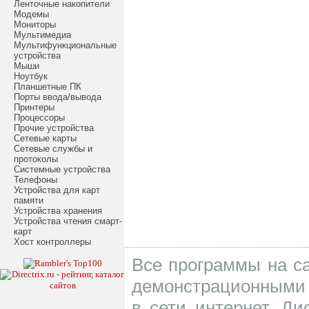
Ленточные накопители
Модемы
Мониторы
Мультимедиа
Мультифункциональные
устройства
Мыши
Ноутбук
Планшетные ПК
Порты ввода/вывода
Принтеры
Процессоры
Прочие устройства
Сетевые карты
Сетевые службы и
протоколы
Системные устройства
Телефоны
Устройства для карт
памяти
Устройства хранения
Устройства чтения смарт-
карт
Хост контроллеры
Все программы на са
демонстрационными 
в сети интернет. Д