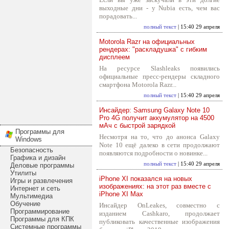
выходные дни - у Nubia есть, чем вас
порадовать...
полный текст
| 15:40 29 апреля
Motorola Razr на официальных
рендерах: "раскладушка" с гибким
дисплеем
На ресурсе Slashleaks появились
официальные пресс-рендеры складного
смартфона Motorola Razr...
полный текст
| 15:40 29 апреля
Инсайдер: Samsung Galaxy Note 10
Pro 4G получит аккумулятор на 4500
мАч с быстрой зарядкой
Программы для
Несмотря на то, что до анонса Galaxy
Windows
Note 10 ещё далеко в сети продолжают
Безопасность
появляются подробности о новинке...
Графика и дизайн
полный текст
| 15:40 29 апреля
Деловые программы
Утилиты
iPhone XI показался на новых
Игры и развлечения
изображениях: на этот раз вместе с
Интернет и сеть
iPhone XI Max
Мультимедиа
Обучение
Инсайдер OnLeakes, совместно с
Программирование
изданием Cashkaro, продолжает
Программы для КПК
публиковать качественные изображения
Системные программы