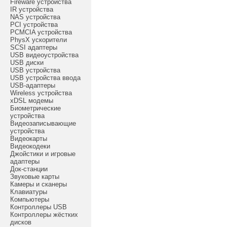
Fireware устройства
IR устройства
NAS устройства
PCI устройства
PCMCIA устройства
PhysX ускорители
SCSI адаптеры
USB видеоустройства
USB диски
USB устройства
USB устройства ввода
USB-адаптеры
Wireless устройства
xDSL модемы
Биометрические
устройства
Видеозаписывающие
устройства
Видеокарты
Видеокодеки
Джойстики и игровые
адаптеры
Док-станции
Звуковые карты
Камеры и сканеры
Клавиатуры
Компьютеры
Контроллеры USB
Контроллеры жёстких
дисков