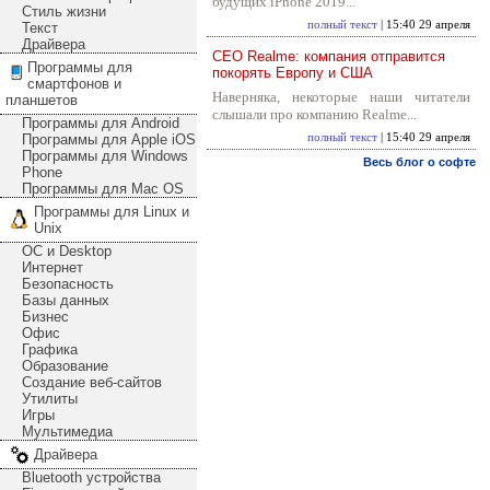
будущих iPhone 2019...
Стиль жизни
полный текст
| 15:40 29 апреля
Текст
Драйвера
CEO Realme: компания отправится
Программы для
покорять Европу и США
смартфонов и
Наверняка, некоторые наши читатели
планшетов
слышали про компанию Realme...
Программы для Android
Программы для Apple iOS
полный текст
| 15:40 29 апреля
Программы для Windows
Весь блог о софте
Phone
Программы для Mac OS
Программы для Linux и
Unix
ОС и Desktop
Интернет
Безопасность
Базы данных
Бизнес
Офис
Графика
Образование
Создание веб-сайтов
Утилиты
Игры
Мультимедиа
Драйвера
Bluetooth устройства