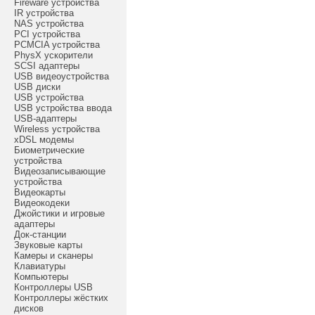
Fireware устройства
IR устройства
NAS устройства
PCI устройства
PCMCIA устройства
PhysX ускорители
SCSI адаптеры
USB видеоустройства
USB диски
USB устройства
USB устройства ввода
USB-адаптеры
Wireless устройства
xDSL модемы
Биометрические
устройства
Видеозаписывающие
устройства
Видеокарты
Видеокодеки
Джойстики и игровые
адаптеры
Док-станции
Звуковые карты
Камеры и сканеры
Клавиатуры
Компьютеры
Контроллеры USB
Контроллеры жёстких
дисков