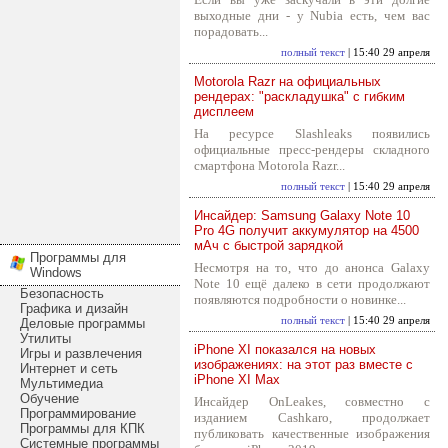
выходные дни - у Nubia есть, чем вас
порадовать...
полный текст
| 15:40 29 апреля
Motorola Razr на официальных
рендерах: "раскладушка" с гибким
дисплеем
На ресурсе Slashleaks появились
официальные пресс-рендеры складного
смартфона Motorola Razr...
полный текст
| 15:40 29 апреля
Инсайдер: Samsung Galaxy Note 10
Pro 4G получит аккумулятор на 4500
мАч с быстрой зарядкой
Программы для
Несмотря на то, что до анонса Galaxy
Windows
Note 10 ещё далеко в сети продолжают
Безопасность
появляются подробности о новинке...
Графика и дизайн
полный текст
| 15:40 29 апреля
Деловые программы
Утилиты
iPhone XI показался на новых
Игры и развлечения
изображениях: на этот раз вместе с
Интернет и сеть
iPhone XI Max
Мультимедиа
Обучение
Инсайдер OnLeakes, совместно с
Программирование
изданием Cashkaro, продолжает
Программы для КПК
публиковать качественные изображения
Системные программы