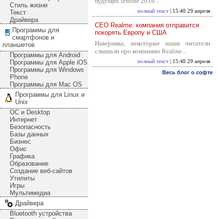
будущих iPhone 2019...
Стиль жизни
полный текст
| 15:40 29 апреля
Текст
Драйвера
CEO Realme: компания отправится
Программы для
покорять Европу и США
смартфонов и
Наверняка, некоторые наши читатели
планшетов
слышали про компанию Realme...
Программы для Android
Программы для Apple iOS
полный текст
| 15:40 29 апреля
Программы для Windows
Весь блог о софте
Phone
Программы для Mac OS
Программы для Linux и
Unix
ОС и Desktop
Интернет
Безопасность
Базы данных
Бизнес
Офис
Графика
Образование
Создание веб-сайтов
Утилиты
Игры
Мультимедиа
Драйвера
Bluetooth устройства