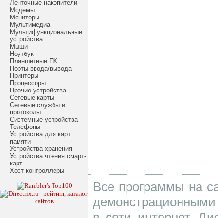
Ленточные накопители
Модемы
Мониторы
Мультимедиа
Мультифункциональные
устройства
Мыши
Ноутбук
Планшетные ПК
Порты ввода/вывода
Принтеры
Процессоры
Прочие устройства
Сетевые карты
Сетевые службы и
протоколы
Системные устройства
Телефоны
Устройства для карт
памяти
Устройства хранения
Устройства чтения смарт-
карт
Хост контроллеры
Все программы на са
демонстрационными 
в сети интернет. Д