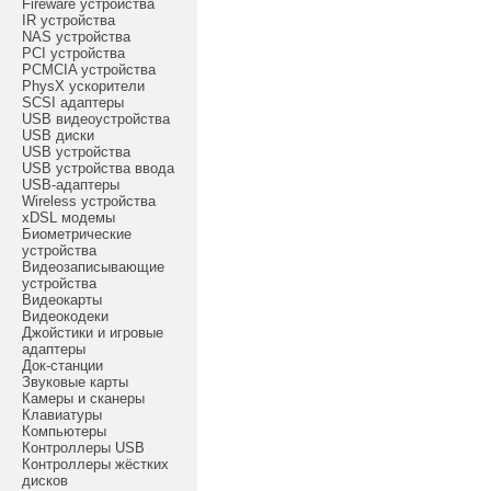
Fireware устройства
IR устройства
NAS устройства
PCI устройства
PCMCIA устройства
PhysX ускорители
SCSI адаптеры
USB видеоустройства
USB диски
USB устройства
USB устройства ввода
USB-адаптеры
Wireless устройства
xDSL модемы
Биометрические
устройства
Видеозаписывающие
устройства
Видеокарты
Видеокодеки
Джойстики и игровые
адаптеры
Док-станции
Звуковые карты
Камеры и сканеры
Клавиатуры
Компьютеры
Контроллеры USB
Контроллеры жёстких
дисков