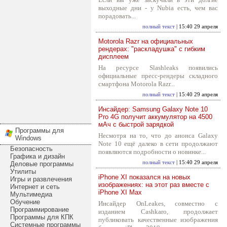
выходные дни - у Nubia есть, чем вас
порадовать...
полный текст
| 15:40 29 апреля
Motorola Razr на официальных
рендерах: "раскладушка" с гибким
дисплеем
На ресурсе Slashleaks появились
официальные пресс-рендеры складного
смартфона Motorola Razr...
полный текст
| 15:40 29 апреля
Инсайдер: Samsung Galaxy Note 10
Pro 4G получит аккумулятор на 4500
мАч с быстрой зарядкой
Программы для
Несмотря на то, что до анонса Galaxy
Windows
Note 10 ещё далеко в сети продолжают
Безопасность
появляются подробности о новинке...
Графика и дизайн
полный текст
| 15:40 29 апреля
Деловые программы
Утилиты
iPhone XI показался на новых
Игры и развлечения
изображениях: на этот раз вместе с
Интернет и сеть
iPhone XI Max
Мультимедиа
Обучение
Инсайдер OnLeakes, совместно с
Программирование
изданием Cashkaro, продолжает
Программы для КПК
публиковать качественные изображения
Системные программы