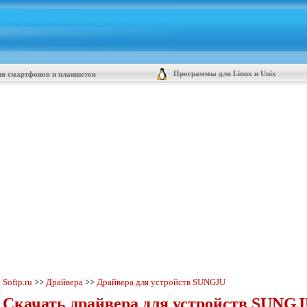
Программы для Linux и Unix
я смартфонов и планшетов
Softp.ru
>>
Драйвера
>>
Драйвера для устройств SUNGJU
Скачать драйвера для устройств SUNGJ