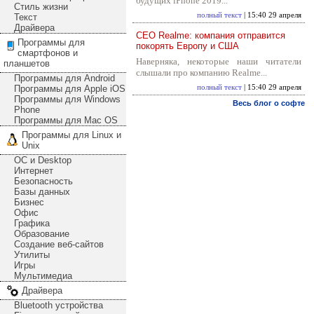
будущих iPhone 2019...
Стиль жизни
полный текст
| 15:40 29 апреля
Текст
Драйвера
CEO Realme: компания отправится
Программы для
покорять Европу и США
смартфонов и
Наверняка, некоторые наши читатели
планшетов
слышали про компанию Realme...
Программы для Android
Программы для Apple iOS
полный текст
| 15:40 29 апреля
Программы для Windows
Весь блог о софте
Phone
Программы для Mac OS
Программы для Linux и
Unix
ОС и Desktop
Интернет
Безопасность
Базы данных
Бизнес
Офис
Графика
Образование
Создание веб-сайтов
Утилиты
Игры
Мультимедиа
Драйвера
Bluetooth устройства