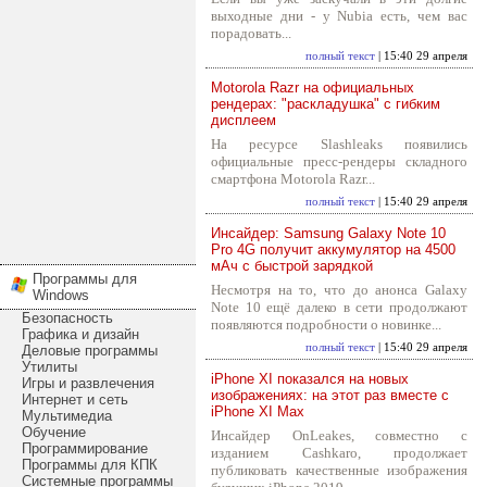
выходные дни - у Nubia есть, чем вас
порадовать...
полный текст
| 15:40 29 апреля
Motorola Razr на официальных
рендерах: "раскладушка" с гибким
дисплеем
На ресурсе Slashleaks появились
официальные пресс-рендеры складного
смартфона Motorola Razr...
полный текст
| 15:40 29 апреля
Инсайдер: Samsung Galaxy Note 10
Pro 4G получит аккумулятор на 4500
мАч с быстрой зарядкой
Программы для
Несмотря на то, что до анонса Galaxy
Windows
Note 10 ещё далеко в сети продолжают
Безопасность
появляются подробности о новинке...
Графика и дизайн
полный текст
| 15:40 29 апреля
Деловые программы
Утилиты
iPhone XI показался на новых
Игры и развлечения
изображениях: на этот раз вместе с
Интернет и сеть
iPhone XI Max
Мультимедиа
Обучение
Инсайдер OnLeakes, совместно с
Программирование
изданием Cashkaro, продолжает
Программы для КПК
публиковать качественные изображения
Системные программы