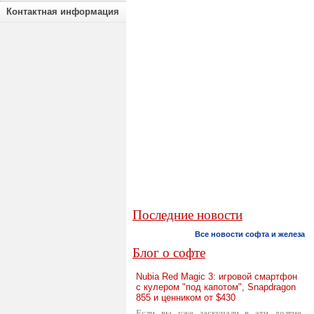
Контактная информация
Последние новости
Все новости софта и железа
Блог о софте
Nubia Red Magic 3: игровой смартфон
с кулером "под капотом", Snapdragon
855 и ценником от $430
Если вы уже заскучали в эти долгие