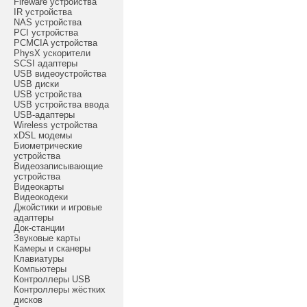
Fireware устройства
IR устройства
NAS устройства
PCI устройства
PCMCIA устройства
PhysX ускорители
SCSI адаптеры
USB видеоустройства
USB диски
USB устройства
USB устройства ввода
USB-адаптеры
Wireless устройства
xDSL модемы
Биометрические
устройства
Видеозаписывающие
устройства
Видеокарты
Видеокодеки
Джойстики и игровые
адаптеры
Док-станции
Звуковые карты
Камеры и сканеры
Клавиатуры
Компьютеры
Контроллеры USB
Контроллеры жёстких
дисков