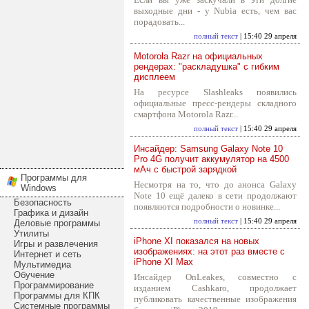
выходные дни - у Nubia есть, чем вас
порадовать...
полный текст
| 15:40 29 апреля
Motorola Razr на официальных
рендерах: "раскладушка" с гибким
дисплеем
На ресурсе Slashleaks появились
официальные пресс-рендеры складного
смартфона Motorola Razr...
полный текст
| 15:40 29 апреля
Инсайдер: Samsung Galaxy Note 10
Pro 4G получит аккумулятор на 4500
мАч с быстрой зарядкой
Программы для
Несмотря на то, что до анонса Galaxy
Windows
Note 10 ещё далеко в сети продолжают
Безопасность
появляются подробности о новинке...
Графика и дизайн
полный текст
| 15:40 29 апреля
Деловые программы
Утилиты
iPhone XI показался на новых
Игры и развлечения
изображениях: на этот раз вместе с
Интернет и сеть
iPhone XI Max
Мультимедиа
Обучение
Инсайдер OnLeakes, совместно с
Программирование
изданием Cashkaro, продолжает
Программы для КПК
публиковать качественные изображения
Системные программы