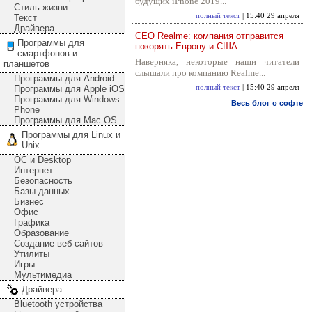
будущих iPhone 2019...
Стиль жизни
полный текст
| 15:40 29 апреля
Текст
Драйвера
CEO Realme: компания отправится
Программы для
покорять Европу и США
смартфонов и
Наверняка, некоторые наши читатели
планшетов
слышали про компанию Realme...
Программы для Android
Программы для Apple iOS
полный текст
| 15:40 29 апреля
Программы для Windows
Весь блог о софте
Phone
Программы для Mac OS
Программы для Linux и
Unix
ОС и Desktop
Интернет
Безопасность
Базы данных
Бизнес
Офис
Графика
Образование
Создание веб-сайтов
Утилиты
Игры
Мультимедиа
Драйвера
Bluetooth устройства