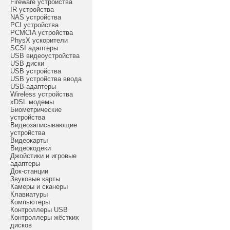
Fireware устройства
IR устройства
NAS устройства
PCI устройства
PCMCIA устройства
PhysX ускорители
SCSI адаптеры
USB видеоустройства
USB диски
USB устройства
USB устройства ввода
USB-адаптеры
Wireless устройства
xDSL модемы
Биометрические
устройства
Видеозаписывающие
устройства
Видеокарты
Видеокодеки
Джойстики и игровые
адаптеры
Док-станции
Звуковые карты
Камеры и сканеры
Клавиатуры
Компьютеры
Контроллеры USB
Контроллеры жёстких
дисков