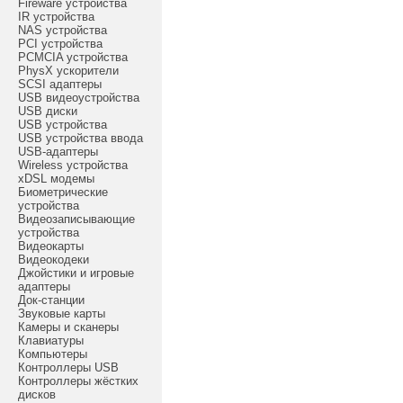
Fireware устройства
IR устройства
NAS устройства
PCI устройства
PCMCIA устройства
PhysX ускорители
SCSI адаптеры
USB видеоустройства
USB диски
USB устройства
USB устройства ввода
USB-адаптеры
Wireless устройства
xDSL модемы
Биометрические
устройства
Видеозаписывающие
устройства
Видеокарты
Видеокодеки
Джойстики и игровые
адаптеры
Док-станции
Звуковые карты
Камеры и сканеры
Клавиатуры
Компьютеры
Контроллеры USB
Контроллеры жёстких
дисков