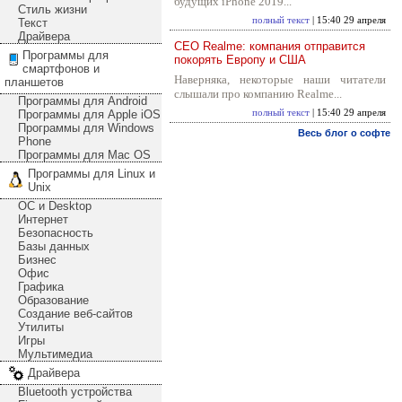
будущих iPhone 2019...
Стиль жизни
полный текст
| 15:40 29 апреля
Текст
Драйвера
CEO Realme: компания отправится
Программы для
покорять Европу и США
смартфонов и
Наверняка, некоторые наши читатели
планшетов
слышали про компанию Realme...
Программы для Android
Программы для Apple iOS
полный текст
| 15:40 29 апреля
Программы для Windows
Весь блог о софте
Phone
Программы для Mac OS
Программы для Linux и
Unix
ОС и Desktop
Интернет
Безопасность
Базы данных
Бизнес
Офис
Графика
Образование
Создание веб-сайтов
Утилиты
Игры
Мультимедиа
Драйвера
Bluetooth устройства