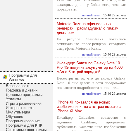
выходные дни - у Nubia есть, чем вас
порадовать...
полный текст
| 15:40 29 апреля
Motorola Razr на официальных
рендерах: "раскладушка" с гибким
дисплеем
На ресурсе Slashleaks появились
официальные пресс-рендеры складного
смартфона Motorola Razr...
полный текст
| 15:40 29 апреля
Инсайдер: Samsung Galaxy Note 10
Pro 4G получит аккумулятор на 4500
мАч с быстрой зарядкой
Программы для
Несмотря на то, что до анонса Galaxy
Windows
Note 10 ещё далеко в сети продолжают
Безопасность
появляются подробности о новинке...
Графика и дизайн
полный текст
| 15:40 29 апреля
Деловые программы
Утилиты
iPhone XI показался на новых
Игры и развлечения
изображениях: на этот раз вместе с
Интернет и сеть
iPhone XI Max
Мультимедиа
Обучение
Инсайдер OnLeakes, совместно с
Программирование
изданием Cashkaro, продолжает
Программы для КПК
публиковать качественные изображения
Системные программы