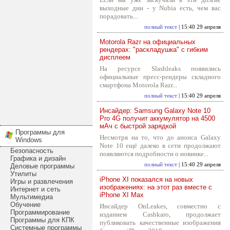
выходные дни - у Nubia есть, чем вас
порадовать...
полный текст
| 15:40 29 апреля
Motorola Razr на официальных
рендерах: "раскладушка" с гибким
дисплеем
На ресурсе Slashleaks появились
официальные пресс-рендеры складного
смартфона Motorola Razr...
полный текст
| 15:40 29 апреля
Инсайдер: Samsung Galaxy Note 10
Pro 4G получит аккумулятор на 4500
мАч с быстрой зарядкой
Программы для
Несмотря на то, что до анонса Galaxy
Windows
Note 10 ещё далеко в сети продолжают
Безопасность
появляются подробности о новинке...
Графика и дизайн
полный текст
| 15:40 29 апреля
Деловые программы
Утилиты
iPhone XI показался на новых
Игры и развлечения
изображениях: на этот раз вместе с
Интернет и сеть
iPhone XI Max
Мультимедиа
Обучение
Инсайдер OnLeakes, совместно с
Программирование
изданием Cashkaro, продолжает
Программы для КПК
публиковать качественные изображения
Системные программы