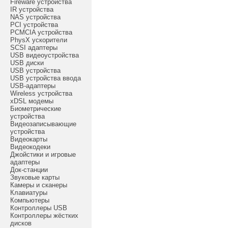
Fireware устройства
IR устройства
NAS устройства
PCI устройства
PCMCIA устройства
PhysX ускорители
SCSI адаптеры
USB видеоустройства
USB диски
USB устройства
USB устройства ввода
USB-адаптеры
Wireless устройства
xDSL модемы
Биометрические
устройства
Видеозаписывающие
устройства
Видеокарты
Видеокодеки
Джойстики и игровые
адаптеры
Док-станции
Звуковые карты
Камеры и сканеры
Клавиатуры
Компьютеры
Контроллеры USB
Контроллеры жёстких
дисков