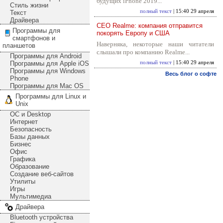
будущих iPhone 2019...
Стиль жизни
полный текст
| 15:40 29 апреля
Текст
Драйвера
CEO Realme: компания отправится
Программы для
покорять Европу и США
смартфонов и
Наверняка, некоторые наши читатели
планшетов
слышали про компанию Realme...
Программы для Android
Программы для Apple iOS
полный текст
| 15:40 29 апреля
Программы для Windows
Весь блог о софте
Phone
Программы для Mac OS
Программы для Linux и
Unix
ОС и Desktop
Интернет
Безопасность
Базы данных
Бизнес
Офис
Графика
Образование
Создание веб-сайтов
Утилиты
Игры
Мультимедиа
Драйвера
Bluetooth устройства