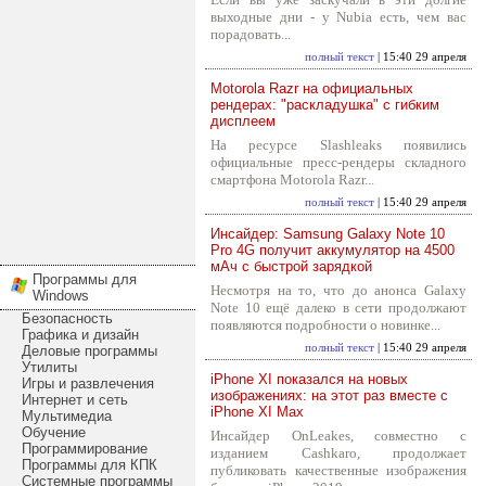
выходные дни - у Nubia есть, чем вас
порадовать...
полный текст
| 15:40 29 апреля
Motorola Razr на официальных
рендерах: "раскладушка" с гибким
дисплеем
На ресурсе Slashleaks появились
официальные пресс-рендеры складного
смартфона Motorola Razr...
полный текст
| 15:40 29 апреля
Инсайдер: Samsung Galaxy Note 10
Pro 4G получит аккумулятор на 4500
мАч с быстрой зарядкой
Программы для
Несмотря на то, что до анонса Galaxy
Windows
Note 10 ещё далеко в сети продолжают
Безопасность
появляются подробности о новинке...
Графика и дизайн
полный текст
| 15:40 29 апреля
Деловые программы
Утилиты
iPhone XI показался на новых
Игры и развлечения
изображениях: на этот раз вместе с
Интернет и сеть
iPhone XI Max
Мультимедиа
Обучение
Инсайдер OnLeakes, совместно с
Программирование
изданием Cashkaro, продолжает
Программы для КПК
публиковать качественные изображения
Системные программы