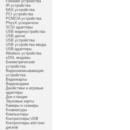
Fireware устройства
IR устройства
NAS устройства
PCI устройства
PCMCIA устройства
PhysX ускорители
SCSI адаптеры
USB видеоустройства
USB диски
USB устройства
USB устройства ввода
USB-адаптеры
Wireless устройства
xDSL модемы
Биометрические
устройства
Видеозаписывающие
устройства
Видеокарты
Видеокодеки
Джойстики и игровые
адаптеры
Док-станции
Звуковые карты
Камеры и сканеры
Клавиатуры
Компьютеры
Контроллеры USB
Контроллеры жёстких
дисков