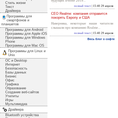
будущих iPhone 2019...
Стиль жизни
полный текст
| 15:40 29 апреля
Текст
Драйвера
CEO Realme: компания отправится
Программы для
покорять Европу и США
смартфонов и
Наверняка, некоторые наши читатели
планшетов
слышали про компанию Realme...
Программы для Android
Программы для Apple iOS
полный текст
| 15:40 29 апреля
Программы для Windows
Весь блог о софте
Phone
Программы для Mac OS
Программы для Linux и
Unix
ОС и Desktop
Интернет
Безопасность
Базы данных
Бизнес
Офис
Графика
Образование
Создание веб-сайтов
Утилиты
Игры
Мультимедиа
Драйвера
Bluetooth устройства