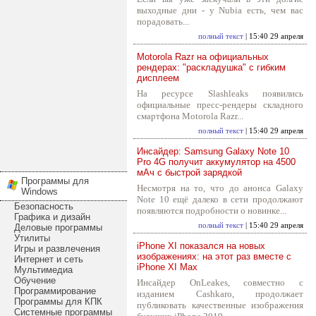
выходные дни - у Nubia есть, чем вас
порадовать...
полный текст
| 15:40 29 апреля
Motorola Razr на официальных
рендерах: "раскладушка" с гибким
дисплеем
На ресурсе Slashleaks появились
официальные пресс-рендеры складного
смартфона Motorola Razr...
полный текст
| 15:40 29 апреля
Инсайдер: Samsung Galaxy Note 10
Pro 4G получит аккумулятор на 4500
мАч с быстрой зарядкой
Программы для
Несмотря на то, что до анонса Galaxy
Windows
Note 10 ещё далеко в сети продолжают
Безопасность
появляются подробности о новинке...
Графика и дизайн
полный текст
| 15:40 29 апреля
Деловые программы
Утилиты
iPhone XI показался на новых
Игры и развлечения
изображениях: на этот раз вместе с
Интернет и сеть
iPhone XI Max
Мультимедиа
Обучение
Инсайдер OnLeakes, совместно с
Программирование
изданием Cashkaro, продолжает
Программы для КПК
публиковать качественные изображения
Системные программы