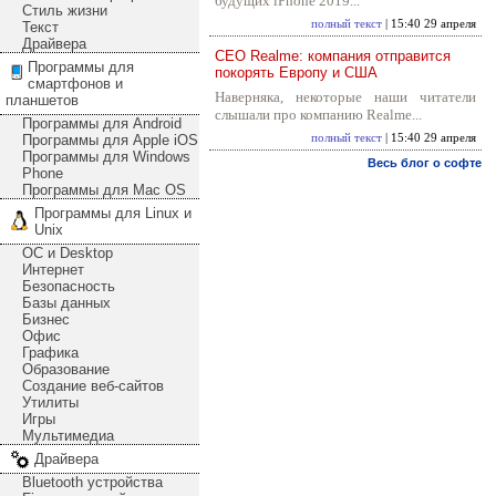
будущих iPhone 2019...
Стиль жизни
полный текст
| 15:40 29 апреля
Текст
Драйвера
CEO Realme: компания отправится
Программы для
покорять Европу и США
смартфонов и
Наверняка, некоторые наши читатели
планшетов
слышали про компанию Realme...
Программы для Android
Программы для Apple iOS
полный текст
| 15:40 29 апреля
Программы для Windows
Весь блог о софте
Phone
Программы для Mac OS
Программы для Linux и
Unix
ОС и Desktop
Интернет
Безопасность
Базы данных
Бизнес
Офис
Графика
Образование
Создание веб-сайтов
Утилиты
Игры
Мультимедиа
Драйвера
Bluetooth устройства