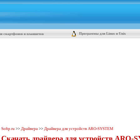
Программы для Linux и Unix
я смартфонов и планшетов
Softp.ru
>>
Драйвера
>>
Драйвера для устройств ARO-SYSTEM
Скачать драйвера для устройств ARO-