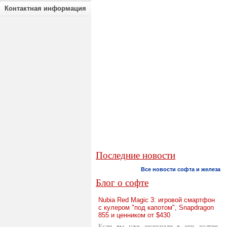
Контактная информация
Последние новости
Все новости софта и железа
Блог о софте
Nubia Red Magic 3: игровой смартфон
с кулером "под капотом", Snapdragon
855 и ценником от $430
Если вы уже заскучали в эти долгие