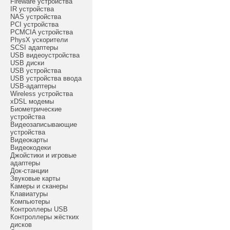
Fireware устройства
IR устройства
NAS устройства
PCI устройства
PCMCIA устройства
PhysX ускорители
SCSI адаптеры
USB видеоустройства
USB диски
USB устройства
USB устройства ввода
USB-адаптеры
Wireless устройства
xDSL модемы
Биометрические
устройства
Видеозаписывающие
устройства
Видеокарты
Видеокодеки
Джойстики и игровые
адаптеры
Док-станции
Звуковые карты
Камеры и сканеры
Клавиатуры
Компьютеры
Контроллеры USB
Контроллеры жёстких
дисков