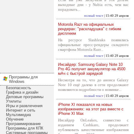
выходные дни - у Nubia есть, чем вас
порадовать...
полный текст
| 15:40 29 апреля
Motorola Razr на официальных
рендерах: "раскладушка" с гибким
дисплеем
На ресурсе Slashleaks появились
официальные пресс-рендеры складного
смартфона Motorola Razr...
полный текст
| 15:40 29 апреля
Инсайдер: Samsung Galaxy Note 10
Pro 4G получит аккумулятор на 4500
мАч с быстрой зарядкой
Программы для
Несмотря на то, что до анонса Galaxy
Windows
Note 10 ещё далеко в сети продолжают
Безопасность
появляются подробности о новинке...
Графика и дизайн
полный текст
| 15:40 29 апреля
Деловые программы
Утилиты
iPhone XI показался на новых
Игры и развлечения
изображениях: на этот раз вместе с
Интернет и сеть
iPhone XI Max
Мультимедиа
Обучение
Инсайдер OnLeakes, совместно с
Программирование
изданием Cashkaro, продолжает
Программы для КПК
публиковать качественные изображения
Системные программы