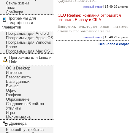
будущих iPhone 2019...
Стиль жизни
полный текст
| 15:40 29 апреля
Текст
Драйвера
CEO Realme: компания отправится
Программы для
покорять Европу и США
смартфонов и
Наверняка, некоторые наши читатели
планшетов
слышали про компанию Realme...
Программы для Android
Программы для Apple iOS
полный текст
| 15:40 29 апреля
Программы для Windows
Весь блог о софте
Phone
Программы для Mac OS
Программы для Linux и
Unix
ОС и Desktop
Интернет
Безопасность
Базы данных
Бизнес
Офис
Графика
Образование
Создание веб-сайтов
Утилиты
Игры
Мультимедиа
Драйвера
Bluetooth устройства