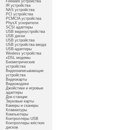
Fireware устройства
IR устройства
NAS устройства
PCI устройства
PCMCIA устройства
PhysX ускорители
SCSI адаптеры
USB видеоустройства
USB диски
USB устройства
USB устройства ввода
USB-адаптеры
Wireless устройства
xDSL модемы
Биометрические
устройства
Видеозаписывающие
устройства
Видеокарты
Видеокодеки
Джойстики и игровые
адаптеры
Док-станции
Звуковые карты
Камеры и сканеры
Клавиатуры
Компьютеры
Контроллеры USB
Контроллеры жёстких
дисков