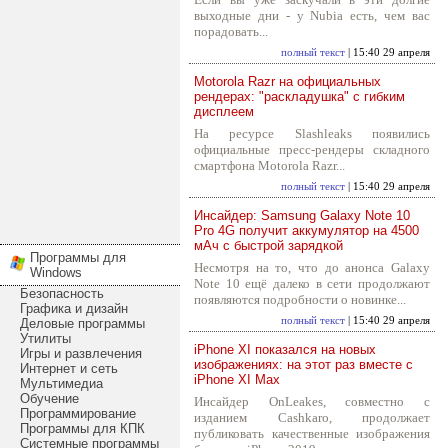
выходные дни - у Nubia есть, чем вас
порадовать...
полный текст
| 15:40 29 апреля
Motorola Razr на официальных
рендерах: "раскладушка" с гибким
дисплеем
На ресурсе Slashleaks появились
официальные пресс-рендеры складного
смартфона Motorola Razr...
полный текст
| 15:40 29 апреля
Инсайдер: Samsung Galaxy Note 10
Pro 4G получит аккумулятор на 4500
мАч с быстрой зарядкой
Программы для
Несмотря на то, что до анонса Galaxy
Windows
Note 10 ещё далеко в сети продолжают
Безопасность
появляются подробности о новинке...
Графика и дизайн
полный текст
| 15:40 29 апреля
Деловые программы
Утилиты
iPhone XI показался на новых
Игры и развлечения
изображениях: на этот раз вместе с
Интернет и сеть
iPhone XI Max
Мультимедиа
Обучение
Инсайдер OnLeakes, совместно с
Программирование
изданием Cashkaro, продолжает
Программы для КПК
публиковать качественные изображения
Системные программы