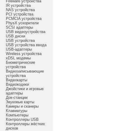
Fireware устройства
IR устройства
NAS устройства
PCI устройства
PCMCIA устройства
PhysX ускорители
SCSI адаптеры
USB видеоустройства
USB диски
USB устройства
USB устройства ввода
USB-адаптеры
Wireless устройства
xDSL модемы
Биометрические
устройства
Видеозаписывающие
устройства
Видеокарты
Видеокодеки
Джойстики и игровые
адаптеры
Док-станции
Звуковые карты
Камеры и сканеры
Клавиатуры
Компьютеры
Контроллеры USB
Контроллеры жёстких
дисков