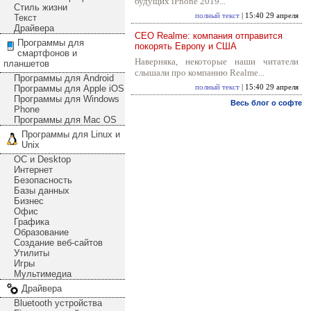
будущих iPhone 2019...
Стиль жизни
полный текст
| 15:40 29 апреля
Текст
Драйвера
CEO Realme: компания отправится
Программы для
покорять Европу и США
смартфонов и
Наверняка, некоторые наши читатели
планшетов
слышали про компанию Realme...
Программы для Android
Программы для Apple iOS
полный текст
| 15:40 29 апреля
Программы для Windows
Весь блог о софте
Phone
Программы для Mac OS
Программы для Linux и
Unix
ОС и Desktop
Интернет
Безопасность
Базы данных
Бизнес
Офис
Графика
Образование
Создание веб-сайтов
Утилиты
Игры
Мультимедиа
Драйвера
Bluetooth устройства