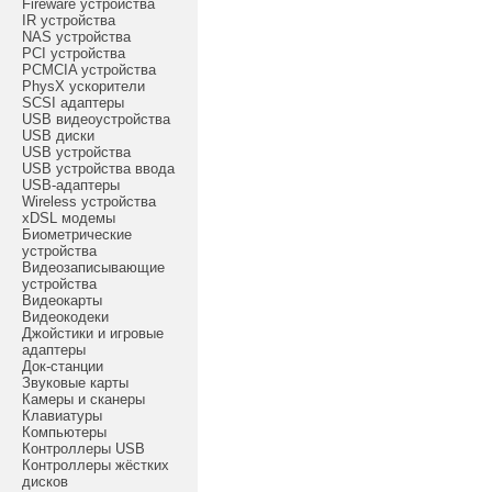
Fireware устройства
IR устройства
NAS устройства
PCI устройства
PCMCIA устройства
PhysX ускорители
SCSI адаптеры
USB видеоустройства
USB диски
USB устройства
USB устройства ввода
USB-адаптеры
Wireless устройства
xDSL модемы
Биометрические
устройства
Видеозаписывающие
устройства
Видеокарты
Видеокодеки
Джойстики и игровые
адаптеры
Док-станции
Звуковые карты
Камеры и сканеры
Клавиатуры
Компьютеры
Контроллеры USB
Контроллеры жёстких
дисков