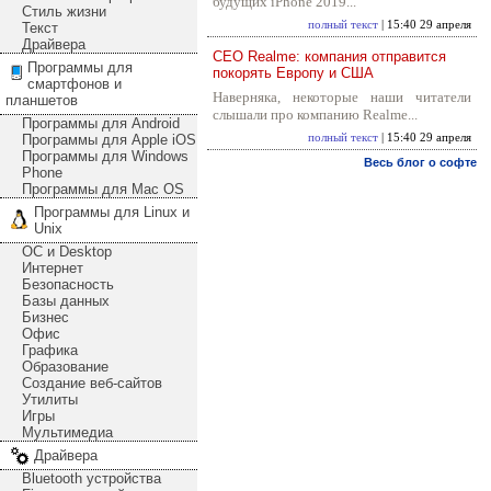
будущих iPhone 2019...
Стиль жизни
полный текст
| 15:40 29 апреля
Текст
Драйвера
CEO Realme: компания отправится
Программы для
покорять Европу и США
смартфонов и
Наверняка, некоторые наши читатели
планшетов
слышали про компанию Realme...
Программы для Android
Программы для Apple iOS
полный текст
| 15:40 29 апреля
Программы для Windows
Весь блог о софте
Phone
Программы для Mac OS
Программы для Linux и
Unix
ОС и Desktop
Интернет
Безопасность
Базы данных
Бизнес
Офис
Графика
Образование
Создание веб-сайтов
Утилиты
Игры
Мультимедиа
Драйвера
Bluetooth устройства