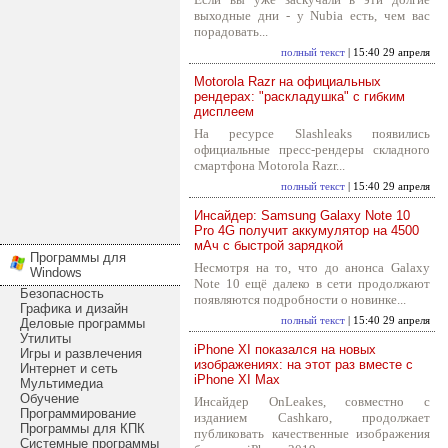
выходные дни - у Nubia есть, чем вас
порадовать...
полный текст
| 15:40 29 апреля
Motorola Razr на официальных
рендерах: "раскладушка" с гибким
дисплеем
На ресурсе Slashleaks появились
официальные пресс-рендеры складного
смартфона Motorola Razr...
полный текст
| 15:40 29 апреля
Инсайдер: Samsung Galaxy Note 10
Pro 4G получит аккумулятор на 4500
мАч с быстрой зарядкой
Программы для
Несмотря на то, что до анонса Galaxy
Windows
Note 10 ещё далеко в сети продолжают
Безопасность
появляются подробности о новинке...
Графика и дизайн
полный текст
| 15:40 29 апреля
Деловые программы
Утилиты
iPhone XI показался на новых
Игры и развлечения
изображениях: на этот раз вместе с
Интернет и сеть
iPhone XI Max
Мультимедиа
Обучение
Инсайдер OnLeakes, совместно с
Программирование
изданием Cashkaro, продолжает
Программы для КПК
публиковать качественные изображения
Системные программы