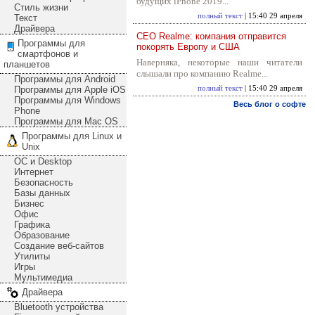
будущих iPhone 2019...
Стиль жизни
полный текст
| 15:40 29 апреля
Текст
Драйвера
CEO Realme: компания отправится
Программы для
покорять Европу и США
смартфонов и
Наверняка, некоторые наши читатели
планшетов
слышали про компанию Realme...
Программы для Android
Программы для Apple iOS
полный текст
| 15:40 29 апреля
Программы для Windows
Весь блог о софте
Phone
Программы для Mac OS
Программы для Linux и
Unix
ОС и Desktop
Интернет
Безопасность
Базы данных
Бизнес
Офис
Графика
Образование
Создание веб-сайтов
Утилиты
Игры
Мультимедиа
Драйвера
Bluetooth устройства