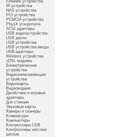
Fireware устройства
IR устройства
NAS устройства
PCI устройства
PCMCIA устройства
PhysX ускорители
SCSI адаптеры
USB видеоустройства
USB диски
USB устройства
USB устройства ввода
USB-адаптеры
Wireless устройства
xDSL модемы
Биометрические
устройства
Видеозаписывающие
устройства
Видеокарты
Видеокодеки
Джойстики и игровые
адаптеры
Док-станции
Звуковые карты
Камеры и сканеры
Клавиатуры
Компьютеры
Контроллеры USB
Контроллеры жёстких
дисков