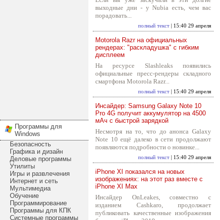
выходные дни - у Nubia есть, чем вас
порадовать...
полный текст
| 15:40 29 апреля
Motorola Razr на официальных
рендерах: "раскладушка" с гибким
дисплеем
На ресурсе Slashleaks появились
официальные пресс-рендеры складного
смартфона Motorola Razr...
полный текст
| 15:40 29 апреля
Инсайдер: Samsung Galaxy Note 10
Pro 4G получит аккумулятор на 4500
мАч с быстрой зарядкой
Программы для
Несмотря на то, что до анонса Galaxy
Windows
Note 10 ещё далеко в сети продолжают
Безопасность
появляются подробности о новинке...
Графика и дизайн
полный текст
| 15:40 29 апреля
Деловые программы
Утилиты
iPhone XI показался на новых
Игры и развлечения
изображениях: на этот раз вместе с
Интернет и сеть
iPhone XI Max
Мультимедиа
Обучение
Инсайдер OnLeakes, совместно с
Программирование
изданием Cashkaro, продолжает
Программы для КПК
публиковать качественные изображения
Системные программы