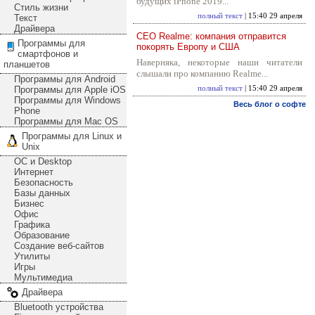
будущих iPhone 2019...
Стиль жизни
полный текст
| 15:40 29 апреля
Текст
Драйвера
CEO Realme: компания отправится
Программы для
покорять Европу и США
смартфонов и
Наверняка, некоторые наши читатели
планшетов
слышали про компанию Realme...
Программы для Android
Программы для Apple iOS
полный текст
| 15:40 29 апреля
Программы для Windows
Весь блог о софте
Phone
Программы для Mac OS
Программы для Linux и
Unix
ОС и Desktop
Интернет
Безопасность
Базы данных
Бизнес
Офис
Графика
Образование
Создание веб-сайтов
Утилиты
Игры
Мультимедиа
Драйвера
Bluetooth устройства