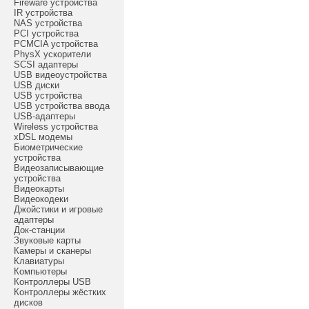
Fireware устройства
IR устройства
NAS устройства
PCI устройства
PCMCIA устройства
PhysX ускорители
SCSI адаптеры
USB видеоустройства
USB диски
USB устройства
USB устройства ввода
USB-адаптеры
Wireless устройства
xDSL модемы
Биометрические
устройства
Видеозаписывающие
устройства
Видеокарты
Видеокодеки
Джойстики и игровые
адаптеры
Док-станции
Звуковые карты
Камеры и сканеры
Клавиатуры
Компьютеры
Контроллеры USB
Контроллеры жёстких
дисков