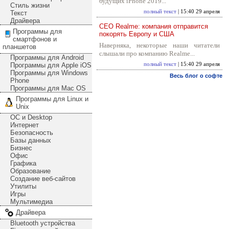
будущих iPhone 2019...
Стиль жизни
полный текст
| 15:40 29 апреля
Текст
Драйвера
CEO Realme: компания отправится
Программы для
покорять Европу и США
смартфонов и
Наверняка, некоторые наши читатели
планшетов
слышали про компанию Realme...
Программы для Android
Программы для Apple iOS
полный текст
| 15:40 29 апреля
Программы для Windows
Весь блог о софте
Phone
Программы для Mac OS
Программы для Linux и
Unix
ОС и Desktop
Интернет
Безопасность
Базы данных
Бизнес
Офис
Графика
Образование
Создание веб-сайтов
Утилиты
Игры
Мультимедиа
Драйвера
Bluetooth устройства