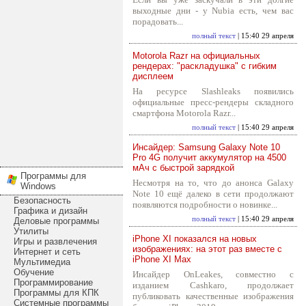
выходные дни - у Nubia есть, чем вас
порадовать...
полный текст
| 15:40 29 апреля
Motorola Razr на официальных
рендерах: "раскладушка" с гибким
дисплеем
На ресурсе Slashleaks появились
официальные пресс-рендеры складного
смартфона Motorola Razr...
полный текст
| 15:40 29 апреля
Инсайдер: Samsung Galaxy Note 10
Pro 4G получит аккумулятор на 4500
мАч с быстрой зарядкой
Программы для
Несмотря на то, что до анонса Galaxy
Windows
Note 10 ещё далеко в сети продолжают
Безопасность
появляются подробности о новинке...
Графика и дизайн
полный текст
| 15:40 29 апреля
Деловые программы
Утилиты
iPhone XI показался на новых
Игры и развлечения
изображениях: на этот раз вместе с
Интернет и сеть
iPhone XI Max
Мультимедиа
Обучение
Инсайдер OnLeakes, совместно с
Программирование
изданием Cashkaro, продолжает
Программы для КПК
публиковать качественные изображения
Системные программы