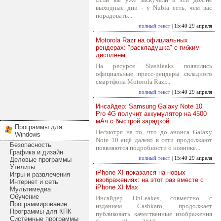
выходные дни - у Nubia есть, чем вас
порадовать...
полный текст
| 15:40 29 апреля
Motorola Razr на официальных
рендерах: "раскладушка" с гибким
дисплеем
На ресурсе Slashleaks появились
официальные пресс-рендеры складного
смартфона Motorola Razr...
полный текст
| 15:40 29 апреля
Инсайдер: Samsung Galaxy Note 10
Pro 4G получит аккумулятор на 4500
мАч с быстрой зарядкой
Программы для
Несмотря на то, что до анонса Galaxy
Windows
Note 10 ещё далеко в сети продолжают
Безопасность
появляются подробности о новинке...
Графика и дизайн
полный текст
| 15:40 29 апреля
Деловые программы
Утилиты
iPhone XI показался на новых
Игры и развлечения
изображениях: на этот раз вместе с
Интернет и сеть
iPhone XI Max
Мультимедиа
Обучение
Инсайдер OnLeakes, совместно с
Программирование
изданием Cashkaro, продолжает
Программы для КПК
публиковать качественные изображения
Системные программы