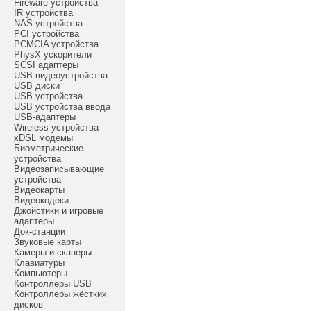
Fireware устройства
IR устройства
NAS устройства
PCI устройства
PCMCIA устройства
PhysX ускорители
SCSI адаптеры
USB видеоустройства
USB диски
USB устройства
USB устройства ввода
USB-адаптеры
Wireless устройства
xDSL модемы
Биометрические
устройства
Видеозаписывающие
устройства
Видеокарты
Видеокодеки
Джойстики и игровые
адаптеры
Док-станции
Звуковые карты
Камеры и сканеры
Клавиатуры
Компьютеры
Контроллеры USB
Контроллеры жёстких
дисков