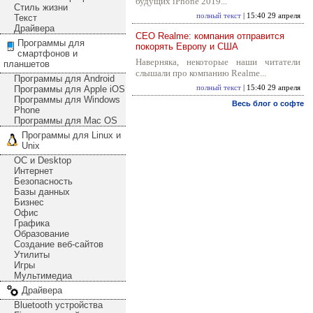
будущих iPhone 2019...
Стиль жизни
полный текст
| 15:40 29 апреля
Текст
Драйвера
CEO Realme: компания отправится
Программы для
покорять Европу и США
смартфонов и
Наверняка, некоторые наши читатели
планшетов
слышали про компанию Realme...
Программы для Android
Программы для Apple iOS
полный текст
| 15:40 29 апреля
Программы для Windows
Весь блог о софте
Phone
Программы для Mac OS
Программы для Linux и
Unix
ОС и Desktop
Интернет
Безопасность
Базы данных
Бизнес
Офис
Графика
Образование
Создание веб-сайтов
Утилиты
Игры
Мультимедиа
Драйвера
Bluetooth устройства