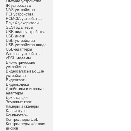
Fireware устройства
IR устройства
NAS устройства
PCI устройства
PCMCIA устройства
PhysX ускорители
SCSI адаптеры
USB видеоустройства
USB диски
USB устройства
USB устройства ввода
USB-адаптеры
Wireless устройства
xDSL модемы
Биометрические
устройства
Видеозаписывающие
устройства
Видеокарты
Видеокодеки
Джойстики и игровые
адаптеры
Док-станции
Звуковые карты
Камеры и сканеры
Клавиатуры
Компьютеры
Контроллеры USB
Контроллеры жёстких
дисков