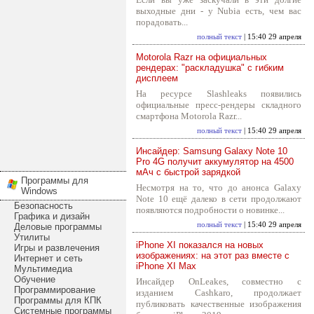
выходные дни - у Nubia есть, чем вас
порадовать...
полный текст
| 15:40 29 апреля
Motorola Razr на официальных
рендерах: "раскладушка" с гибким
дисплеем
На ресурсе Slashleaks появились
официальные пресс-рендеры складного
смартфона Motorola Razr...
полный текст
| 15:40 29 апреля
Инсайдер: Samsung Galaxy Note 10
Pro 4G получит аккумулятор на 4500
мАч с быстрой зарядкой
Программы для
Несмотря на то, что до анонса Galaxy
Windows
Note 10 ещё далеко в сети продолжают
Безопасность
появляются подробности о новинке...
Графика и дизайн
полный текст
| 15:40 29 апреля
Деловые программы
Утилиты
iPhone XI показался на новых
Игры и развлечения
изображениях: на этот раз вместе с
Интернет и сеть
iPhone XI Max
Мультимедиа
Обучение
Инсайдер OnLeakes, совместно с
Программирование
изданием Cashkaro, продолжает
Программы для КПК
публиковать качественные изображения
Системные программы