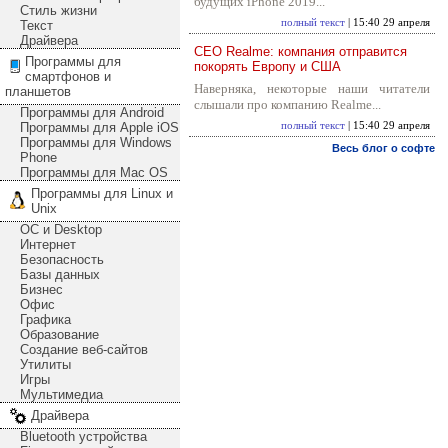
будущих iPhone 2019...
Стиль жизни
полный текст
| 15:40 29 апреля
Текст
Драйвера
CEO Realme: компания отправится
Программы для
покорять Европу и США
смартфонов и
Наверняка, некоторые наши читатели
планшетов
слышали про компанию Realme...
Программы для Android
Программы для Apple iOS
полный текст
| 15:40 29 апреля
Программы для Windows
Весь блог о софте
Phone
Программы для Mac OS
Программы для Linux и
Unix
ОС и Desktop
Интернет
Безопасность
Базы данных
Бизнес
Офис
Графика
Образование
Создание веб-сайтов
Утилиты
Игры
Мультимедиа
Драйвера
Bluetooth устройства