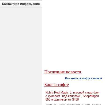
Контактная информация
Последние новости
Все новости софта и железа
Блог о софте
Nubia Red Magic 3: игровой смартфон
с кулером "под капотом", Snapdragon
855 и ценником от $430
Если вы уже заскучали в эти долгие