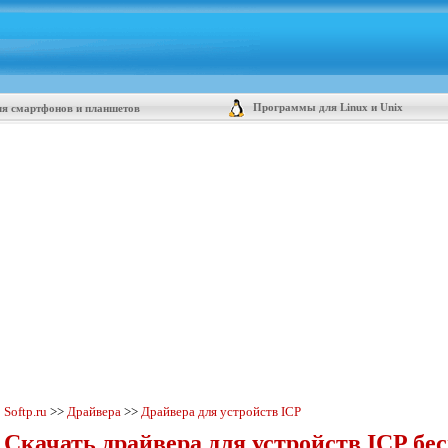
Программы для Linux и Unix
я смартфонов и планшетов
Softp.ru
>>
Драйвера
>>
Драйвера для устройств ICP
Скачать драйвера для устройств ICP бе