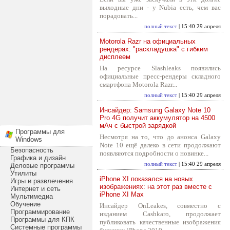
выходные дни - у Nubia есть, чем вас
порадовать...
полный текст
| 15:40 29 апреля
Motorola Razr на официальных
рендерах: "раскладушка" с гибким
дисплеем
На ресурсе Slashleaks появились
официальные пресс-рендеры складного
смартфона Motorola Razr...
полный текст
| 15:40 29 апреля
Инсайдер: Samsung Galaxy Note 10
Pro 4G получит аккумулятор на 4500
мАч с быстрой зарядкой
Программы для
Несмотря на то, что до анонса Galaxy
Windows
Note 10 ещё далеко в сети продолжают
Безопасность
появляются подробности о новинке...
Графика и дизайн
полный текст
| 15:40 29 апреля
Деловые программы
Утилиты
iPhone XI показался на новых
Игры и развлечения
изображениях: на этот раз вместе с
Интернет и сеть
iPhone XI Max
Мультимедиа
Обучение
Инсайдер OnLeakes, совместно с
Программирование
изданием Cashkaro, продолжает
Программы для КПК
публиковать качественные изображения
Системные программы