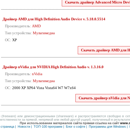
Скачать драйвер Advanced Micro Devic
Драйвер AMD для High Definition Audio Device v. 5.18.0.5514
Производитель:
AMD
Тип устройства:
Мультимедиа
ОС:
XP
Скачать драйвер AMD для Hig
Драйвер nVidia для NVIDIA High Definition Audio v. 1.3.16.0
Производитель:
nVidia
Тип устройства:
Мультимедиа
ОС:
2000 XP XP64 Vista Vista64 W7 W7x64
Скачать драйвер nVidia для N
(freeware) или демонстрационными (shareware) и распространяются свободно в сет
тветственности за прямой, непрямой или любой другой ущерб, полученный в результат
При использовании материалов сайта прямая ссылка на сайт
www.s
 страница
|
Новости
|
ТОП-100 программ
|
Блог о софте
|
Программы для Windows
|