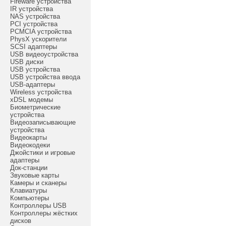
Fireware устройства
IR устройства
NAS устройства
PCI устройства
PCMCIA устройства
PhysX ускорители
SCSI адаптеры
USB видеоустройства
USB диски
USB устройства
USB устройства ввода
USB-адаптеры
Wireless устройства
xDSL модемы
Биометрические
устройства
Видеозаписывающие
устройства
Видеокарты
Видеокодеки
Джойстики и игровые
адаптеры
Док-станции
Звуковые карты
Камеры и сканеры
Клавиатуры
Компьютеры
Контроллеры USB
Контроллеры жёстких
дисков