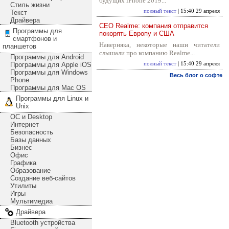
будущих iPhone 2019...
Стиль жизни
полный текст
| 15:40 29 апреля
Текст
Драйвера
CEO Realme: компания отправится
Программы для
покорять Европу и США
смартфонов и
Наверняка, некоторые наши читатели
планшетов
слышали про компанию Realme...
Программы для Android
Программы для Apple iOS
полный текст
| 15:40 29 апреля
Программы для Windows
Весь блог о софте
Phone
Программы для Mac OS
Программы для Linux и
Unix
ОС и Desktop
Интернет
Безопасность
Базы данных
Бизнес
Офис
Графика
Образование
Создание веб-сайтов
Утилиты
Игры
Мультимедиа
Драйвера
Bluetooth устройства