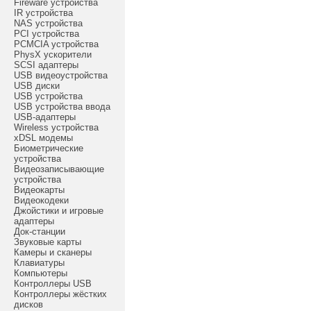
Fireware устройства
IR устройства
NAS устройства
PCI устройства
PCMCIA устройства
PhysX ускорители
SCSI адаптеры
USB видеоустройства
USB диски
USB устройства
USB устройства ввода
USB-адаптеры
Wireless устройства
xDSL модемы
Биометрические
устройства
Видеозаписывающие
устройства
Видеокарты
Видеокодеки
Джойстики и игровые
адаптеры
Док-станции
Звуковые карты
Камеры и сканеры
Клавиатуры
Компьютеры
Контроллеры USB
Контроллеры жёстких
дисков