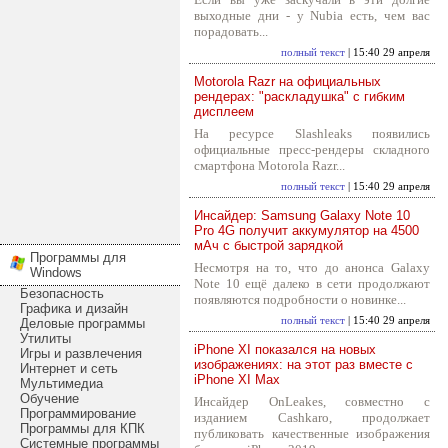
выходные дни - у Nubia есть, чем вас
порадовать...
полный текст
| 15:40 29 апреля
Motorola Razr на официальных
рендерах: "раскладушка" с гибким
дисплеем
На ресурсе Slashleaks появились
официальные пресс-рендеры складного
смартфона Motorola Razr...
полный текст
| 15:40 29 апреля
Инсайдер: Samsung Galaxy Note 10
Pro 4G получит аккумулятор на 4500
мАч с быстрой зарядкой
Программы для
Несмотря на то, что до анонса Galaxy
Windows
Note 10 ещё далеко в сети продолжают
Безопасность
появляются подробности о новинке...
Графика и дизайн
полный текст
| 15:40 29 апреля
Деловые программы
Утилиты
iPhone XI показался на новых
Игры и развлечения
изображениях: на этот раз вместе с
Интернет и сеть
iPhone XI Max
Мультимедиа
Обучение
Инсайдер OnLeakes, совместно с
Программирование
изданием Cashkaro, продолжает
Программы для КПК
публиковать качественные изображения
Системные программы