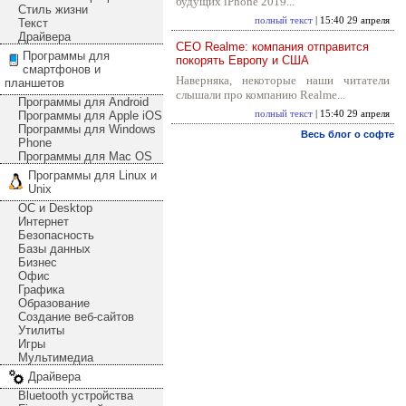
будущих iPhone 2019...
Стиль жизни
полный текст
| 15:40 29 апреля
Текст
Драйвера
CEO Realme: компания отправится
Программы для
покорять Европу и США
смартфонов и
Наверняка, некоторые наши читатели
планшетов
слышали про компанию Realme...
Программы для Android
Программы для Apple iOS
полный текст
| 15:40 29 апреля
Программы для Windows
Весь блог о софте
Phone
Программы для Mac OS
Программы для Linux и
Unix
ОС и Desktop
Интернет
Безопасность
Базы данных
Бизнес
Офис
Графика
Образование
Создание веб-сайтов
Утилиты
Игры
Мультимедиа
Драйвера
Bluetooth устройства